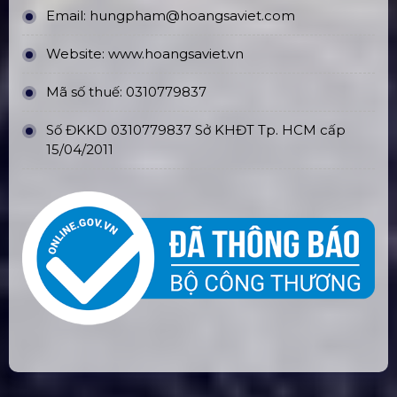
Email:
hungpham@hoangsaviet.com
Website:
www.hoangsaviet.vn
Mã số thuế: 0310779837
Số ĐKKD 0310779837 Sở KHĐT Tp. HCM cấp
15/04/2011