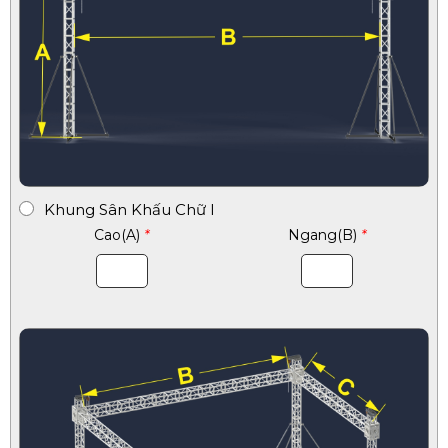
Khung Sân Khấu Chữ I
Cao(A)
*
Ngang(B)
*