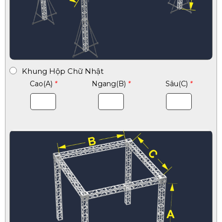
Khung Hộp Chữ Nhật
Cao(A)
*
Ngang(B)
*
Sâu(C)
*