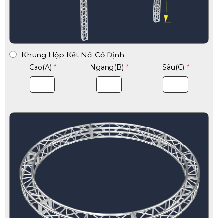
Khung Hộp Kết Nối Cố Định
Cao(A)
*
Ngang(B)
*
Sâu(C)
*