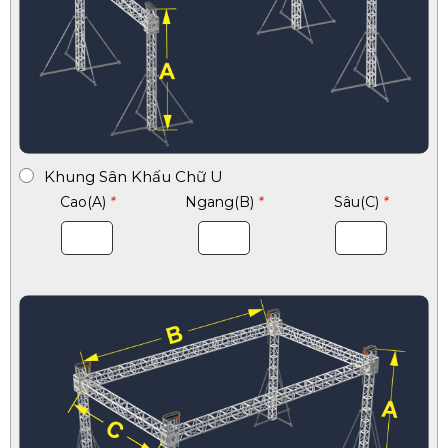
Khung Sân Khấu Chữ U
Cao(A)
*
Ngang(B)
*
Sâu(C)
*