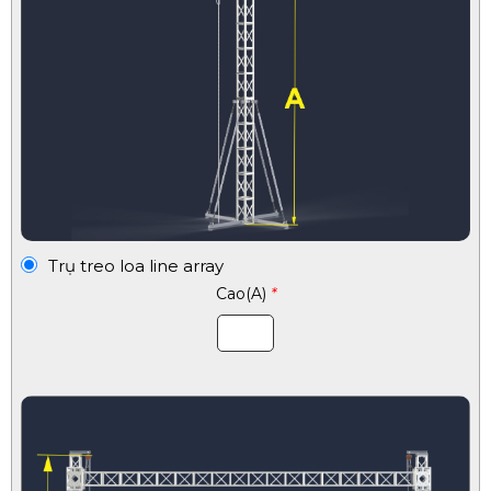
Trụ treo loa line array
Cao(A)
*