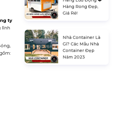
Hàng Rong Đẹp,
Giá Rẻ!
ng ty
 lĩnh
Nhà Container Là
Gì? Các Mẫu Nhà
Sóng,
Container Đẹp
 gồm:
Năm 2023