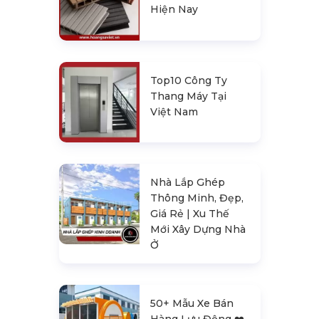
Hiện Nay
Top10 Công Ty
Thang Máy Tại
Việt Nam
Nhà Lắp Ghép
Thông Minh, Đẹp,
Giá Rẻ | Xu Thế
Mới Xây Dựng Nhà
Ở
50+ Mẫu Xe Bán
Hàng Lưu Động ❤️️