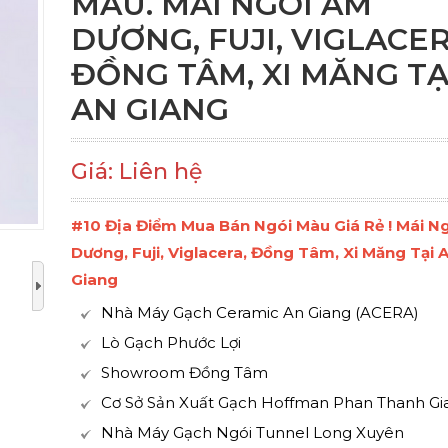
MÀU. MÁI NGÓI ÂM
DƯƠNG, FUJI, VIGLACER
ĐỒNG TÂM, XI MĂNG TẠ
AN GIANG
Giá: Liên hệ
#10 Địa Điểm Mua Bán Ngói Màu Giá Rẻ ! Mái N
Dương, Fuji, Viglacera, Đồng Tâm, Xi Măng Tại 
Giang
Nhà Máy Gạch Ceramic An Giang (ACERA)
Lò Gạch Phước Lợi
Showroom Đồng Tâm
Cơ Sở Sản Xuất Gạch Hoffman Phan Thanh Gi
Nhà Máy Gạch Ngói Tunnel Long Xuyên