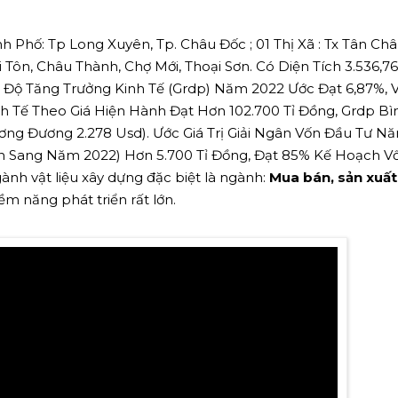
Phố: Tp Long Xuyên, Tp. Châu Đốc ; 01 Thị Xã : Tx Tân Châ
ri Tôn, Châu Thành, Chợ Mới, Thoại Sơn. Có Diện Tích 3.536,7
ốc Độ Tăng Trưởng Kinh Tế (Grdp) Năm 2022 Ước Đạt 6,87%, 
nh Tế Theo Giá Hiện Hành Đạt Hơn 102.700 Tỉ Đồng, Grdp Bì
ng Đương 2.278 Usd). Ước Giá Trị Giải Ngân Vốn Đầu Tư N
Sang Năm 2022) Hơn 5.700 Tỉ Đồng, Đạt 85% Kế Hoạch Vố
nh vật liệu xây dựng đặc biệt là ngành:
Mua bán, sản xuất
tiềm năng phát triển rất lớn.