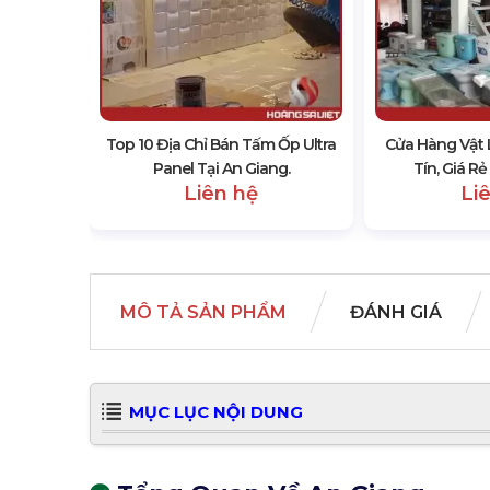
áy Tại An
Top 10 Địa Chỉ Bán Tấm Ốp Ultra
Cửa Hàng Vật 
Panel Tại An Giang.
Tín, Giá R
Liên hệ
Li
MÔ TẢ SẢN PHẨM
ĐÁNH GIÁ
MỤC LỤC NỘI DUNG