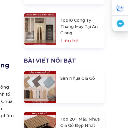
Top10 Công Ty
Thang Máy Tại An
Giang
Liên hệ
BÀI VIẾT NỖI BẬT
ăng
Sàn Nhựa Giả Gỗ
công
nh tố
h Chùa,
m
n phẩm
Top 20+ Mẫu Nhựa
Giả Gỗ Đẹp Nhất