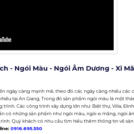
h - Ngói Màu - Ngói Âm Dương - Xi M
iển ngày càng mạnh mẽ, theo đó các ngày càng nhiều các 
 nhiều tại An Giang, Trong đó sản phẩm ngói màu là một thà
trình. Các công trình xây dựng lớn như: Biệt thự, Villa, Đìn
 cần có những sản phẩm như ngói màu, ngói xi măng, ngói â
rình. Quý khách có nhu cầu tìm hiểu thêm thông tin về sả
line:
0916.695.550