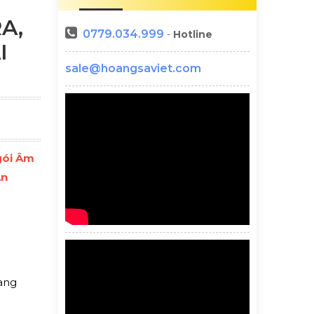
A,
0779.034.999
-
Hotline
I
sale@hoangsaviet.com
gói Âm
An
ang