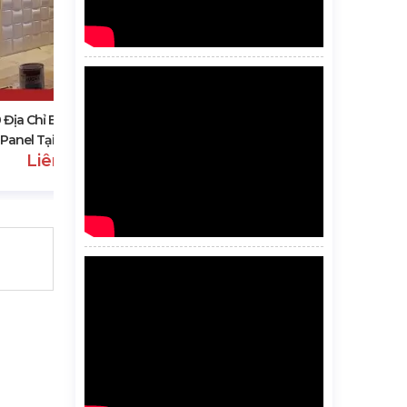
Cửa Hàng Vật Liệu Xây Dựng Uy
Tín, Giá Rẻ Tại An Giang
Liên hệ
 Địa Chỉ Bán Tấm Ốp Ultra
Panel Tại An Giang.
Liên hệ