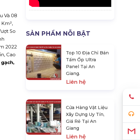
u Và 08
6 Km²,
Vượt So
SẢN PHẨM NỖI BẬT
nh
ăm 2022
Top 10 Địa Chỉ Bán
n, Cao
Tấm Ốp Ultra
 gạch,
Panel Tại An
Giang.
Liên hệ
Cửa Hàng Vật Liệu
Xây Dựng Uy Tín,
Giá Rẻ Tại An
Giang
Liên hệ