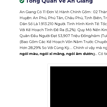
Tổng Quan Về An Giang
An Giang Có 11 Đơn Vị Hành Chính Gồm : 02 Thành 
Huyện: An Phú, Phú Tân, Châu Phú, Tịnh Biên, T
Dân Số Là 1.913.210 Người. Tình Hình Kinh Tế: T
Với Kế Hoạch Tỉnh Đề Ra (5,2%). Quy Mô Nền Ki
Quân Đầu Người Đạt 53,907 Triệu Đồng/năm (Tươ
(Bao Gồm Các Kế Hoạch Vốn Năm Trước Chuyển 
Hơn 28,29% So Với Cùng Kỳ.… Chính vì vậy mà ngà
ngói màu, ngói xi măng, ngói âm dươn
g... Có 