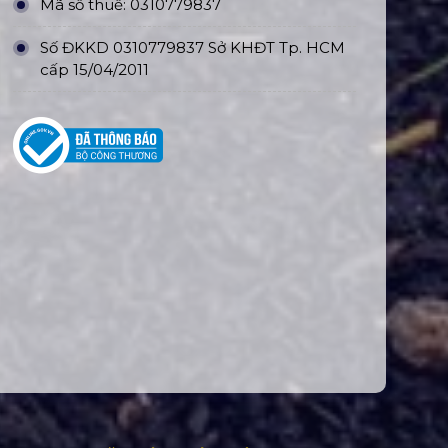
Mã số thuế: 0310779837
Số ĐKKD 0310779837 Sở KHĐT Tp. HCM
cấp 15/04/2011