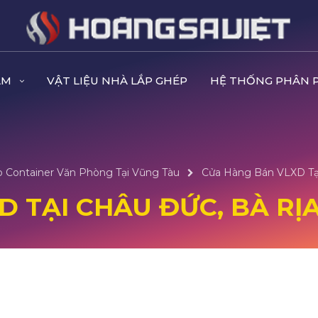
ẨM
VẬT LIỆU NHÀ LẮP GHÉP
HỆ THỐNG PHÂN 
 Container Văn Phòng Tại Vũng Tàu
Cửa Hàng Bán VLXD Tại
 TẠI CHÂU ĐỨC, BÀ RỊ