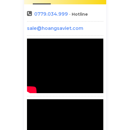
0779.034.999
-
Hotline
sale@hoangsaviet.com