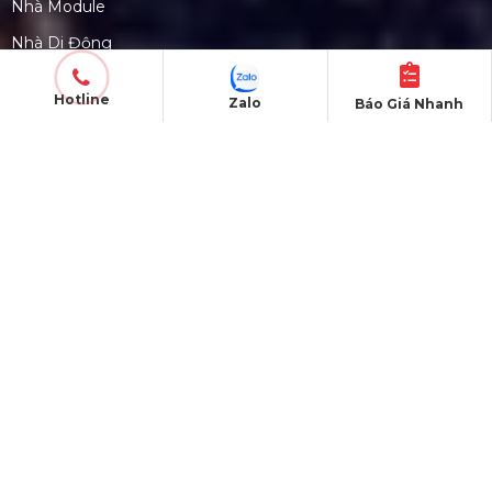
Nhà Module
Nhà Di Động
Gian Hàng Triển Lãm
Hotline
Zalo
Báo Giá Nhanh
Xe Bán Hàng Lưu Động
Nhà Vệ Sinh
DỰ ÁN
Dự án đã thực hiện
Dự án đang thực hiện
Dự án nỗi bật
Dự án khác
Dự án đấu thầu
QUY CHẾ HOẠT ĐỘNG
Chính Sách & Điều khoản