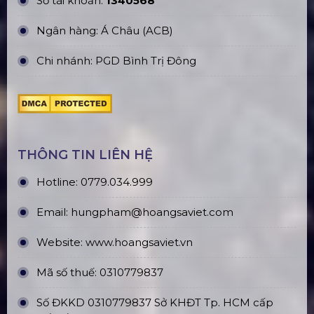
Số tài khoản:
1340568
Ngân hàng: Á Châu (ACB)
Chi nhánh: PGD Bình Trị Đông
THÔNG TIN LIÊN HỆ
Hotline:
0779.034.999
Email:
hungpham@hoangsaviet.com
Website:
www.hoangsaviet.vn
Mã số thuế: 0310779837
Số ĐKKD 0310779837 Sở KHĐT Tp. HCM cấp