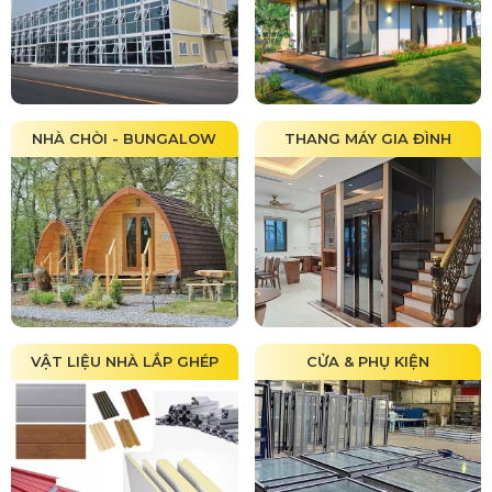
NHÀ CHÒI - BUNGALOW
THANG MÁY GIA ĐÌNH
VẬT LIỆU NHÀ LẮP GHÉP
CỬA & PHỤ KIỆN