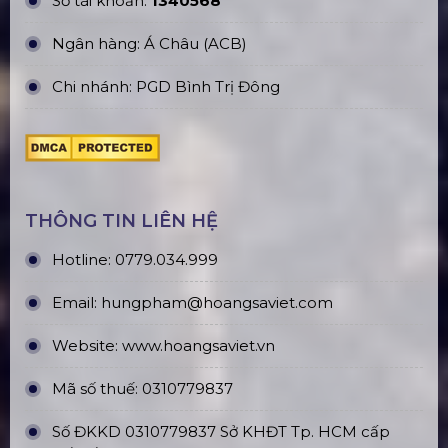
Số tài khoản:
1340568
Ngân hàng: Á Châu (ACB)
Chi nhánh: PGD Bình Trị Đông
THÔNG TIN LIÊN HỆ
Hotline:
0779.034.999
Email:
hungpham@hoangsaviet.com
Website:
www.hoangsaviet.vn
Mã số thuế: 0310779837
Số ĐKKD 0310779837 Sở KHĐT Tp. HCM cấp