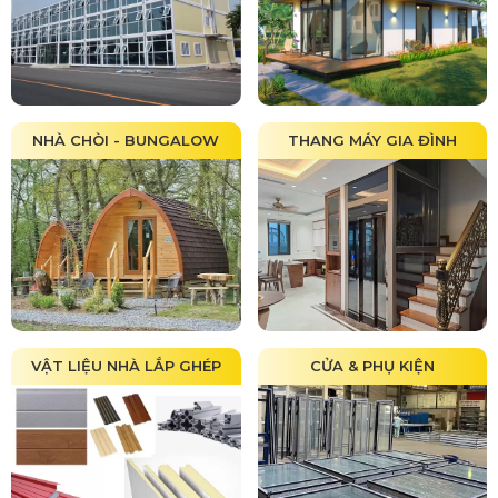
NHÀ CHÒI - BUNGALOW
THANG MÁY GIA ĐÌNH
VẬT LIỆU NHÀ LẮP GHÉP
CỬA & PHỤ KIỆN