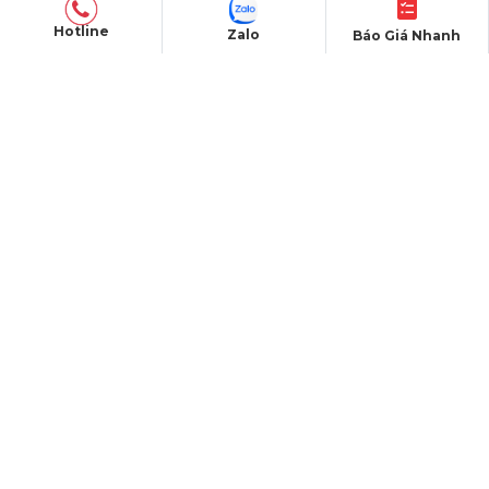
Nhà Module
Hotline
Zalo
Báo Giá Nhanh
Nhà Di Động
Gian Hàng Triển Lãm
Xe Bán Hàng Lưu Động
Nhà Vệ Sinh
DỰ ÁN
Dự án đã thực hiện
Dự án đang thực hiện
Dự án nỗi bật
Dự án khác
Dự án đấu thầu
QUY CHẾ HOẠT ĐỘNG
Chính Sách & Điều khoản