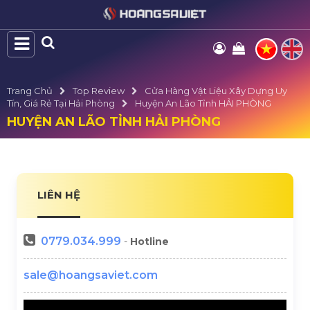
Trang Chủ
Top Review
Cửa Hàng Vật Liệu Xây Dựng Uy
Tín, Giá Rẻ Tại Hải Phòng
Huyện An Lão Tỉnh HẢI PHÒNG
HUYỆN AN LÃO TỈNH HẢI PHÒNG
LIÊN HỆ
0779.034.999
-
Hotline
sale@hoangsaviet.com