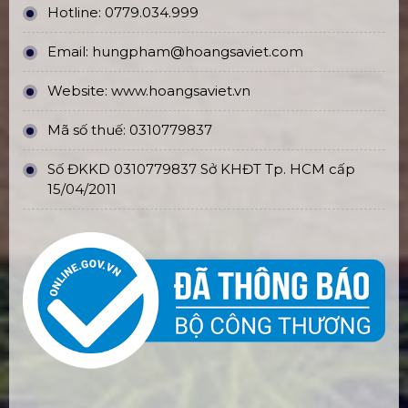
Hotline:
0779.034.999
Email:
hungpham@hoangsaviet.com
Website:
www.hoangsaviet.vn
Mã số thuế: 0310779837
Số ĐKKD 0310779837 Sở KHĐT Tp. HCM cấp
15/04/2011