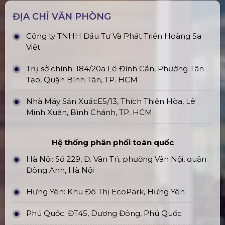
ĐỊA CHỈ VĂN PHÒNG
Công ty TNHH Đầu Tư Và Phát Triển Hoàng Sa
Việt
Trụ sở chính: 184/20a Lê Đình Cẩn, Phường Tân
Tạo, Quận Bình Tân, TP. HCM
Nhà Máy Sản Xuất:E5/13, Thích Thiện Hòa, Lê
Minh Xuân, Bình Chánh, TP. HCM
Hệ thống phân phối toàn quốc
Hà Nội: Số 229, Đ. Vân Trì, phường Vân Nội, quận
Đông Anh, Hà Nội
Hưng Yên: Khu Đô Thị EcoPark, Hưng Yên
Phú Quốc: ĐT45, Dương Đông, Phú Quốc