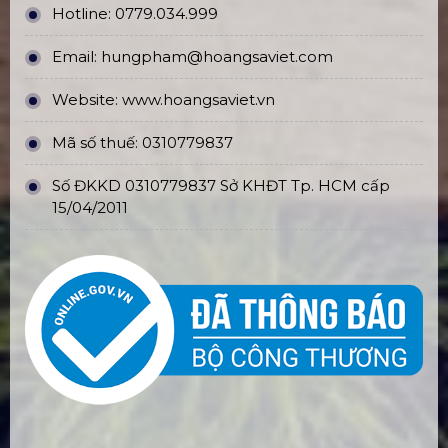
Hotline:
0779.034.999
Email:
hungpham@hoangsaviet.com
Website:
www.hoangsaviet.vn
Mã số thuế: 0310779837
Số ĐKKD 0310779837 Sở KHĐT Tp. HCM cấp
15/04/2011