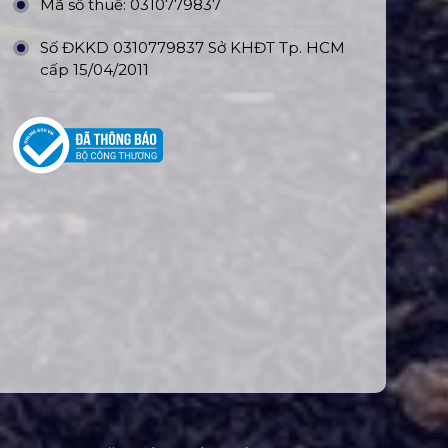
Mã số thuế: 0310779837
Số ĐKKD 0310779837 Sở KHĐT Tp. HCM
cấp 15/04/2011