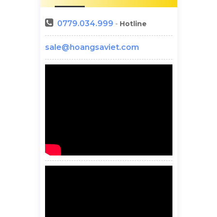
0779.034.999
-
Hotline
sale@hoangsaviet.com