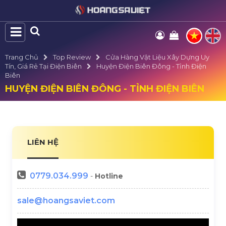
Trang Chủ
Top Review
Cửa Hàng Vật Liệu Xây Dựng Uy
Tín, Giá Rẻ Tại Điện Biên
Huyện Điện Biên Đông - Tỉnh Điện
Biên
HUYỆN ĐIỆN BIÊN ĐÔNG - TỈNH ĐIỆN BIÊN
LIÊN HỆ
0779.034.999
-
Hotline
sale@hoangsaviet.com