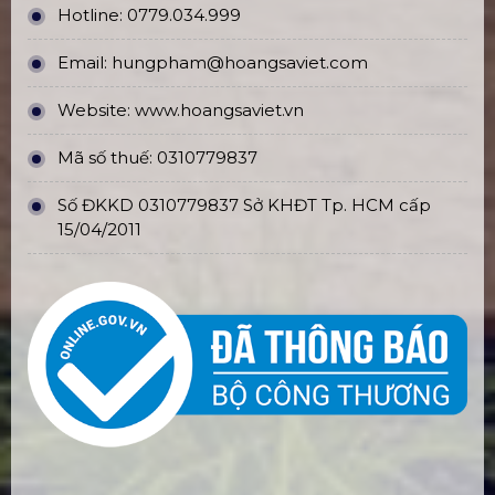
Hotline:
0779.034.999
Email:
hungpham@hoangsaviet.com
Website:
www.hoangsaviet.vn
Mã số thuế: 0310779837
Số ĐKKD 0310779837 Sở KHĐT Tp. HCM cấp
15/04/2011