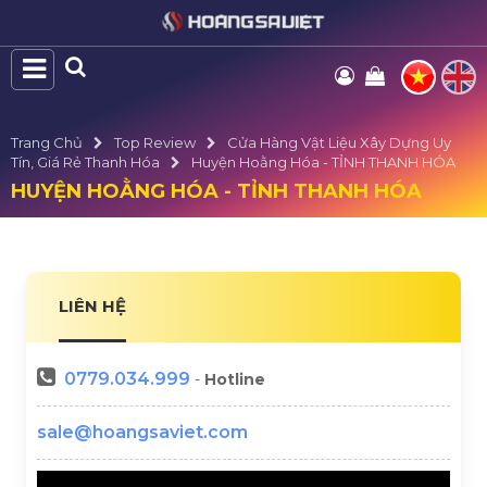
Trang Chủ
Top Review
Cửa Hàng Vật Liệu Xây Dựng Uy
Tín, Giá Rẻ Thanh Hóa
Huyện Hoằng Hóa - TỈNH THANH HÓA
HUYỆN HOẰNG HÓA - TỈNH THANH HÓA
LIÊN HỆ
0779.034.999
-
Hotline
sale@hoangsaviet.com