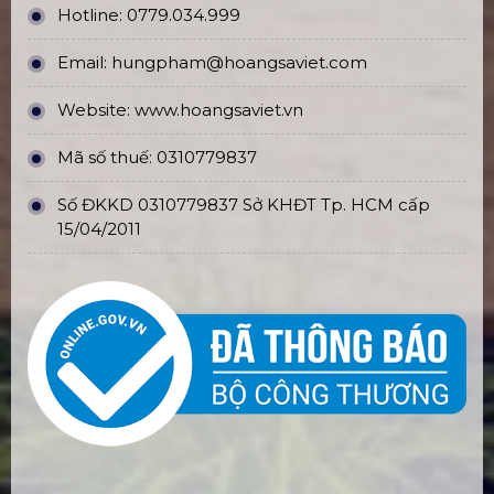
Hotline:
0779.034.999
Email:
hungpham@hoangsaviet.com
Website:
www.hoangsaviet.vn
Mã số thuế: 0310779837
Số ĐKKD 0310779837 Sở KHĐT Tp. HCM cấp
15/04/2011