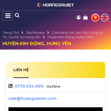
Trang Chủ
Top Review
Cửa Hàng Vật Liệu Xây Dựng Uy
Tín, Giá Rẻ Tại Hưng Yên
Huyện Kim Động, HƯNG YÊN
HUYỆN KIM ĐỘNG, HƯNG YÊN
LIÊN HỆ
0779.034.999
-
Hotline
sale@hoangsaviet.com