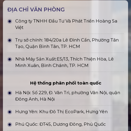
ĐỊA CHỈ VĂN PHÒNG
Công ty TNHH Đầu Tư Và Phát Triển Hoàng Sa
Việt
Trụ sở chính: 184/20a Lê Đình Cẩn, Phường Tân
Tạo, Quận Bình Tân, TP. HCM
Nhà Máy Sản Xuất:E5/13, Thích Thiện Hòa, Lê
Minh Xuân, Bình Chánh, TP. HCM
Hệ thống phân phối toàn quốc
Hà Nội: Số 229, Đ. Vân Trì, phường Vân Nội, quận
Đông Anh, Hà Nội
Hưng Yên: Khu Đô Thị EcoPark, Hưng Yên
Phú Quốc: ĐT45, Dương Đông, Phú Quốc