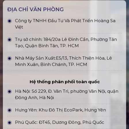
ĐỊA CHỈ VĂN PHÒNG
Công ty TNHH Đầu Tư Và Phát Triển Hoàng Sa
Việt
Trụ sở chính: 184/20a Lê Đình Cẩn, Phường Tân
Tạo, Quận Bình Tân, TP. HCM
Nhà Máy Sản Xuất:E5/13, Thích Thiện Hòa, Lê
Minh Xuân, Bình Chánh, TP. HCM
Hệ thống phân phối toàn quốc
Hà Nội: Số 229, Đ. Vân Trì, phường Vân Nội, quận
Đông Anh, Hà Nội
Hưng Yên: Khu Đô Thị EcoPark, Hưng Yên
Phú Quốc: ĐT45, Dương Đông, Phú Quốc