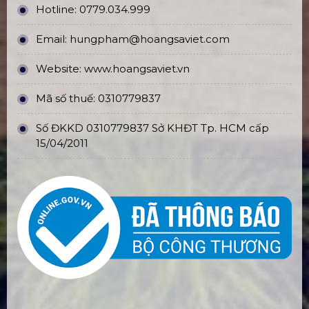
Hotline:
0779.034.999
Email:
hungpham@hoangsaviet.com
Website:
www.hoangsaviet.vn
Mã số thuế: 0310779837
Số ĐKKD 0310779837 Sở KHĐT Tp. HCM cấp
15/04/2011