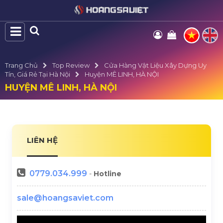
Trang Chủ
Top Review
Cửa Hàng Vật Liệu Xây Dựng Uy
Tín, Giá Rẻ Tại Hà Nội
Huyện MÊ LINH, HÀ NỘI
HUYỆN MÊ LINH, HÀ NỘI
LIÊN HỆ
0779.034.999
-
Hotline
sale@hoangsaviet.com