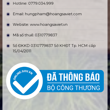
Hotline:
0779.034.999
Email:
hungpham@hoangsaviet.com
Website:
www.hoangsaviet.vn
Mã số thuế: 0310779837
Số ĐKKD 0310779837 Sở KHĐT Tp. HCM cấp
15/04/2011