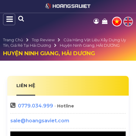
Trang Chủ
Top Review
Cửa Hàng Vật Liệu Xây Dựng Uy
Tín, Giá Rẻ Tại Hải Dương
Huyện Ninh Giang, HẢI DƯƠNG
HUYỆN NINH GIANG, HẢI DƯƠNG
LIÊN HỆ
0779.034.999
-
Hotline
sale@hoangsaviet.com