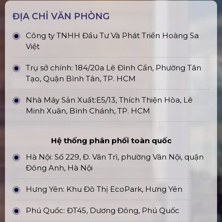
ĐỊA CHỈ VĂN PHÒNG
Công ty TNHH Đầu Tư Và Phát Triển Hoàng Sa
Việt
Trụ sở chính: 184/20a Lê Đình Cẩn, Phường Tân
Tạo, Quận Bình Tân, TP. HCM
Nhà Máy Sản Xuất:E5/13, Thích Thiện Hòa, Lê
Minh Xuân, Bình Chánh, TP. HCM
Hệ thống phân phối toàn quốc
Hà Nội: Số 229, Đ. Vân Trì, phường Vân Nội, quận
Đông Anh, Hà Nội
Hưng Yên: Khu Đô Thị EcoPark, Hưng Yên
Phú Quốc: ĐT45, Dương Đông, Phú Quốc