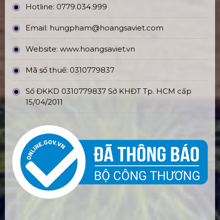
Hotline:
0779.034.999
Email:
hungpham@hoangsaviet.com
Website:
www.hoangsaviet.vn
Mã số thuế: 0310779837
Số ĐKKD 0310779837 Sở KHĐT Tp. HCM cấp
15/04/2011