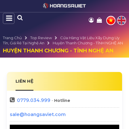
Trang Chủ
Top Review
Cửa Hàng Vật Liệu Xây Dựng Uy
Tín, Giá Rẻ Tại Nghệ An
Huyện Thanh Chương - TỈNH NGHỆ AN
HUYỆN THANH CHƯƠNG - TỈNH NGHỆ AN
LIÊN HỆ
0779.034.999
-
Hotline
sale@hoangsaviet.com