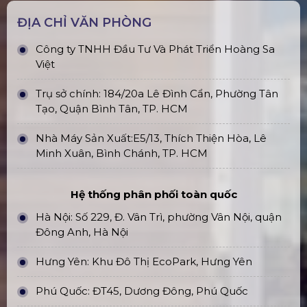
ĐỊA CHỈ VĂN PHÒNG
Công ty TNHH Đầu Tư Và Phát Triển Hoàng Sa
Việt
Trụ sở chính: 184/20a Lê Đình Cẩn, Phường Tân
Tạo, Quận Bình Tân, TP. HCM
Nhà Máy Sản Xuất:E5/13, Thích Thiện Hòa, Lê
Minh Xuân, Bình Chánh, TP. HCM
Hệ thống phân phối toàn quốc
Hà Nội: Số 229, Đ. Vân Trì, phường Vân Nội, quận
Đông Anh, Hà Nội
Hưng Yên: Khu Đô Thị EcoPark, Hưng Yên
Phú Quốc: ĐT45, Dương Đông, Phú Quốc