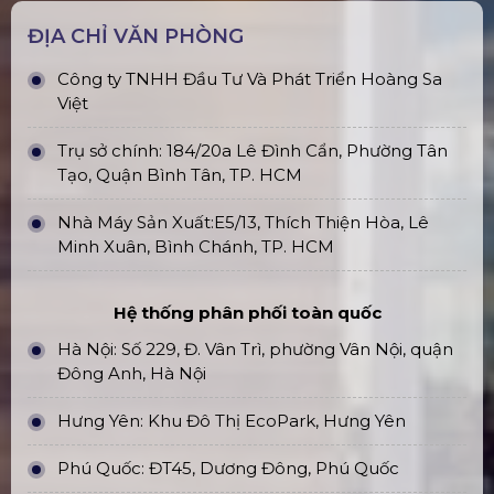
ĐỊA CHỈ VĂN PHÒNG
Công ty TNHH Đầu Tư Và Phát Triển Hoàng Sa
Việt
Trụ sở chính: 184/20a Lê Đình Cẩn, Phường Tân
Tạo, Quận Bình Tân, TP. HCM
Nhà Máy Sản Xuất:E5/13, Thích Thiện Hòa, Lê
Minh Xuân, Bình Chánh, TP. HCM
Hệ thống phân phối toàn quốc
Hà Nội: Số 229, Đ. Vân Trì, phường Vân Nội, quận
Đông Anh, Hà Nội
Hưng Yên: Khu Đô Thị EcoPark, Hưng Yên
Phú Quốc: ĐT45, Dương Đông, Phú Quốc