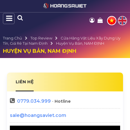
Trang Chủ
Top Review
Cửa Hàng Vật Liệu Xây Dựng Uy
Tín, Giá Rẻ Tại Nam Định
Huyện Vụ Bản, NAM ĐỊNH
HUYỆN VỤ BẢN, NAM ĐỊNH
LIÊN HỆ
0779.034.999
-
Hotline
sale@hoangsaviet.com