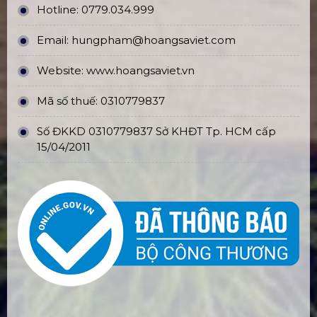
Hotline:
0779.034.999
Email:
hungpham@hoangsaviet.com
Website:
www.hoangsaviet.vn
Mã số thuế: 0310779837
Số ĐKKD 0310779837 Sở KHĐT Tp. HCM cấp
15/04/2011