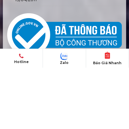
Hotline
Zalo
Báo Giá Nhanh
SẢN PHẨM
Nhà Lắp Ghép - Homestay
Nhà Container Văn Phòng
Nhà Bungalow Homestay
Nhà Module