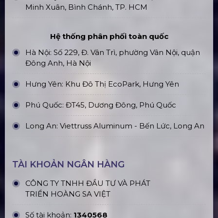
Minh Xuân, Bình Chánh, TP. HCM
Hệ thống phân phối toàn quốc
Hà Nội: Số 229, Đ. Vân Trì, phường Vân Nội, quận
Đông Anh, Hà Nội
Hưng Yên: Khu Đô Thị EcoPark, Hưng Yên
Phú Quốc: ĐT45, Dương Đông, Phú Quốc
Long An: Viettruss Aluminum - Bến Lức, Long An
TÀI KHOẢN NGÂN HÀNG
CÔNG TY TNHH ĐẦU TƯ VÀ PHÁT
TRIỂN HOÀNG SA VIỆT
Số tài khoản:
1340568