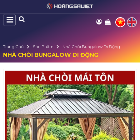
Trang Chủ
Sản Phẩm
Nhà Chòi Bungalow Di Động
NHÀ CHÒI BUNGALOW DI ĐỘNG