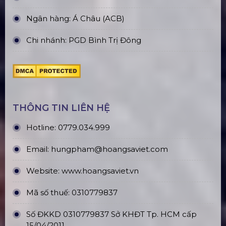
Ngân hàng: Á Châu (ACB)
Chi nhánh: PGD Bình Trị Đông
THÔNG TIN LIÊN HỆ
Hotline:
0779.034.999
Email:
hungpham@hoangsaviet.com
Website:
www.hoangsaviet.vn
Mã số thuế: 0310779837
Số ĐKKD 0310779837 Sở KHĐT Tp. HCM cấp
15/04/2011