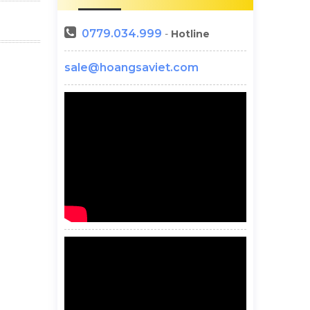
0779.034.999
-
Hotline
sale@hoangsaviet.com