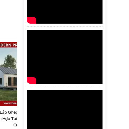
Nhà Sản Xuất Nhà Lắp Ghép Tốt
Nhất Tại Hoa Kỳ
Liên hệ
Lắp Ghép Hiện Đại – Lựa
 Hợp Túi Tiền Và Phong
Cách