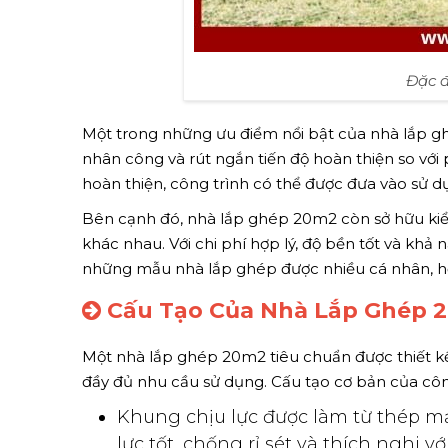
Đặc 
Một trong những ưu điểm nổi bật của nhà lắp ghé
nhân công và rút ngắn tiến độ hoàn thiện so vớ
hoàn thiện, công trình có thể được đưa vào sử dụ
Bên cạnh đó, nhà lắp ghép 20m2 còn sở hữu kiểu
khác nhau. Với chi phí hợp lý, độ bền tốt và kh
những mẫu nhà lắp ghép được nhiều cá nhân, hộ 
Cấu Tạo Của Nhà Lắp Ghép 
Một nhà lắp ghép 20m2 tiêu chuẩn được thiết k
đầy đủ nhu cầu sử dụng. Cấu tạo cơ bản của cô
Khung chịu lực được làm từ thép m
lực tốt, chống rỉ sét và thích nghi vớ