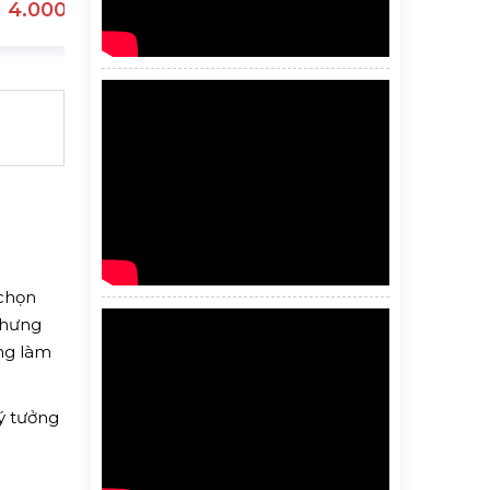
4.000.000 đ
 chọn
nhưng
ng làm
lý tưởng