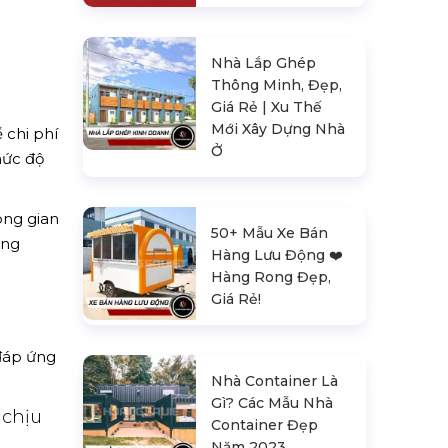
Nhà Lắp Ghép
Thông Minh, Đẹp,
Giá Rẻ | Xu Thế
Mới Xây Dựng Nhà
 chi phí
Ở
mức độ
ông gian
50+ Mẫu Xe Bán
ong
Hàng Lưu Động ❤️️
Hàng Rong Đẹp,
Giá Rẻ!
 đáp ứng
Nhà Container Là
Gì? Các Mẫu Nhà
 chịu
Container Đẹp
Năm 2023