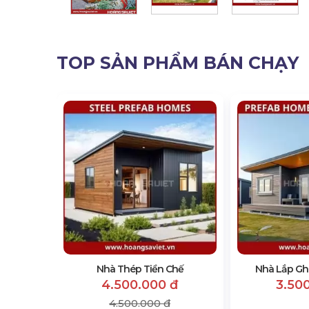
TOP SẢN PHẨM BÁN CHẠY
Triệu
Nhà Thép Tiền Chế
Nhà Lắp Gh
4.500.000 đ
3.50
4.500.000 đ