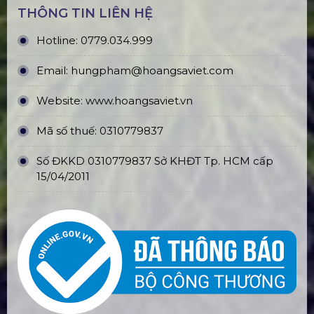
THÔNG TIN LIÊN HỆ
Hotline:
0779.034.999
Email:
hungpham@hoangsaviet.com
Website:
www.hoangsaviet.vn
Mã số thuế: 0310779837
Số ĐKKD 0310779837 Sở KHĐT Tp. HCM cấp
15/04/2011