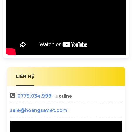
LIÊN HỆ
0779.034.999
-
Hotline
sale@hoangsaviet.com