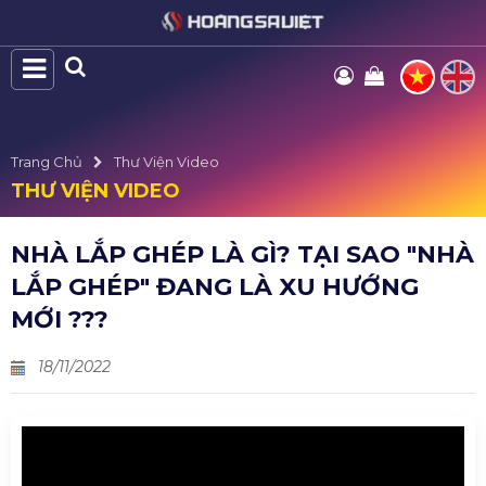
Trang Chủ
Thư Viện Video
THƯ VIỆN VIDEO
NHÀ LẮP GHÉP LÀ GÌ? TẠI SAO "NHÀ
LẮP GHÉP" ĐANG LÀ XU HƯỚNG
MỚI ???
18/11/2022