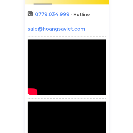
0779.034.999
-
Hotline
sale@hoangsaviet.com