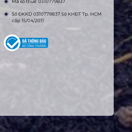
Mã số thuế: 0310779837
Số ĐKKD 0310779837 Sở KHĐT Tp. HCM
cấp 15/04/2011