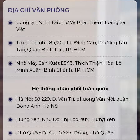
ĐỊA CHỈ VĂN PHÒNG
Công ty TNHH Đầu Tư Và Phát Triển Hoàng Sa
Việt
Trụ sở chính: 184/20a Lê Đình Cẩn, Phường Tân
Tạo, Quận Bình Tân, TP. HCM
Nhà Máy Sản Xuất:E5/13, Thích Thiện Hòa, Lê
Minh Xuân, Bình Chánh, TP. HCM
Hệ thống phân phối toàn quốc
Hà Nội: Số 229, Đ. Vân Trì, phường Vân Nội, quận
Đông Anh, Hà Nội
Hưng Yên: Khu Đô Thị EcoPark, Hưng Yên
Phú Quốc: ĐT45, Dương Đông, Phú Quốc