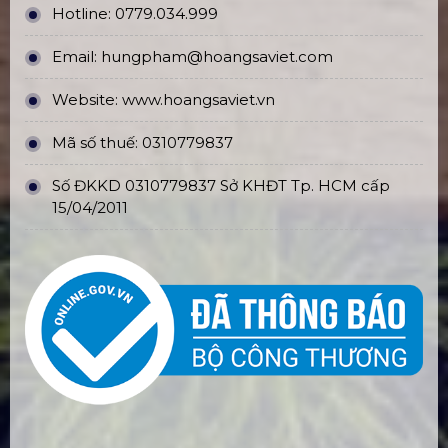
Hotline:
0779.034.999
Email:
hungpham@hoangsaviet.com
Website:
www.hoangsaviet.vn
Mã số thuế: 0310779837
Số ĐKKD 0310779837 Sở KHĐT Tp. HCM cấp
15/04/2011