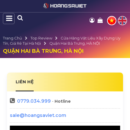
Trang Chủ
Top Review
Cửa Hàng Vật Liệu Xây Dựng Uy
Tín, Giá Rẻ Tại Hà Nội
Quận Hai Bà Trưng, HÀ NỘI
QUẬN HAI BÀ TRƯNG, HÀ NỘI
LIÊN HỆ
0779.034.999
-
Hotline
sale@hoangsaviet.com