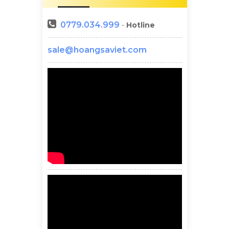
0779.034.999
-
Hotline
sale@hoangsaviet.com