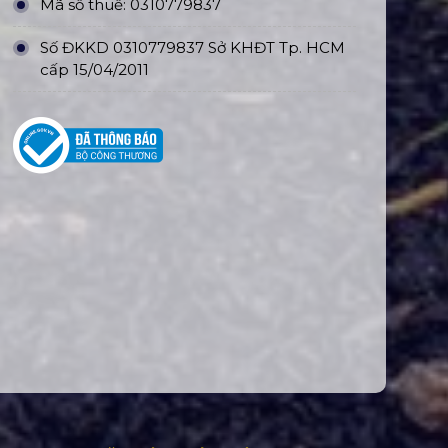
Mã số thuế: 0310779837
Số ĐKKD 0310779837 Sở KHĐT Tp. HCM
cấp 15/04/2011