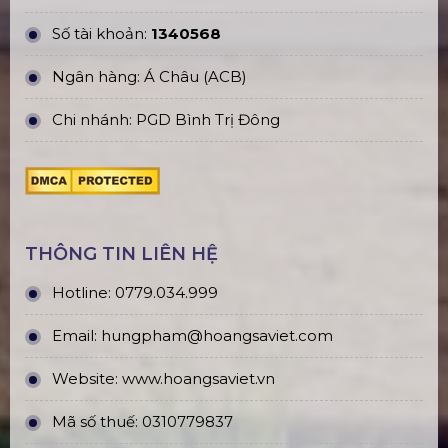
Số tài khoản:
1340568
Ngân hàng: Á Châu (ACB)
Chi nhánh: PGD Bình Trị Đông
THÔNG TIN LIÊN HỆ
Hotline:
0779.034.999
Email:
hungpham@hoangsaviet.com
Website:
www.hoangsaviet.vn
Mã số thuế: 0310779837