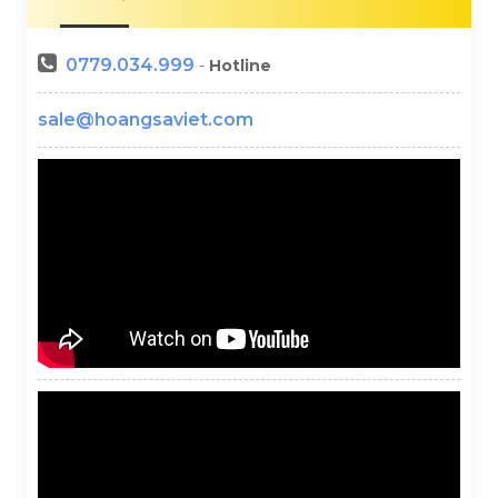
0779.034.999
-
Hotline
sale@hoangsaviet.com