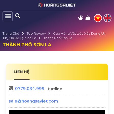
Trang Chủ
Top Review
Cửa Hàng Vật Liệu Xây Dựng Uy
Tín, Giá Rẻ Tại Sơn La
Thành Phố Sơn La
THÀNH PHỐ SƠN LA
LIÊN HỆ
0779.034.999
-
Hotline
sale@hoangsaviet.com