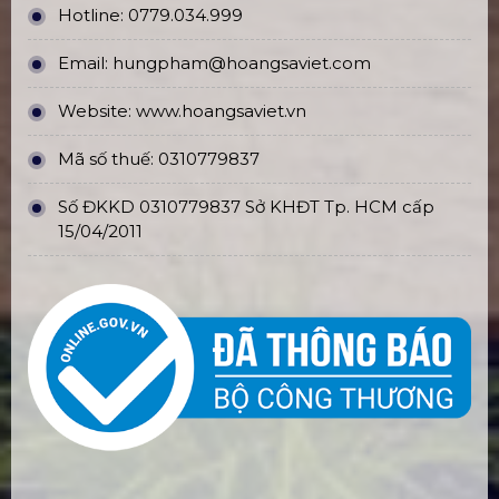
Hotline:
0779.034.999
Email:
hungpham@hoangsaviet.com
Website:
www.hoangsaviet.vn
Mã số thuế: 0310779837
Số ĐKKD 0310779837 Sở KHĐT Tp. HCM cấp
15/04/2011