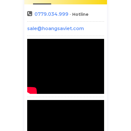
0779.034.999
-
Hotline
sale@hoangsaviet.com