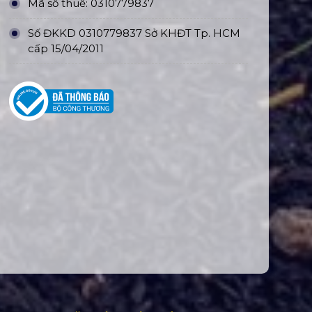
Mã số thuế: 0310779837
Số ĐKKD 0310779837 Sở KHĐT Tp. HCM
cấp 15/04/2011