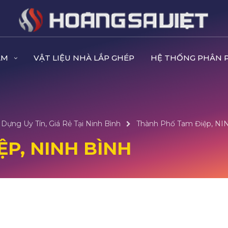
ẨM
VẬT LIỆU NHÀ LẮP GHÉP
HỆ THỐNG PHÂN 
Dựng Uy Tín, Giá Rẻ Tại Ninh Bình
Thành Phố Tam Điệp, N
P, NINH BÌNH