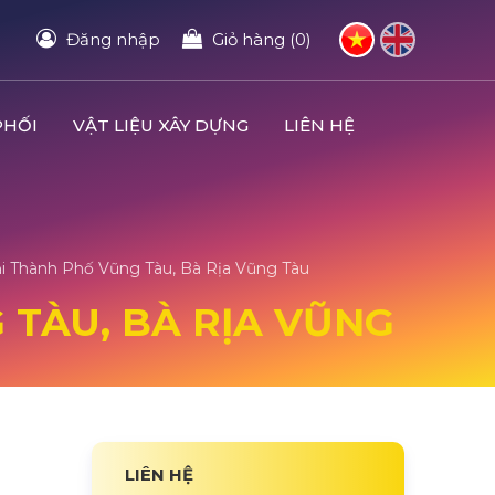
Đăng nhập
Giỏ hàng (0)
PHỐI
VẬT LIỆU XÂY DỰNG
LIÊN HỆ
 Thành Phố Vũng Tàu, Bà Rịa Vũng Tàu
 TÀU, BÀ RỊA VŨNG
LIÊN HỆ