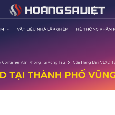
ẨM
VẬT LIỆU NHÀ LẮP GHÉP
HỆ THỐNG PHÂN 
 Container Văn Phòng Tại Vũng Tàu
Cửa Hàng Bán VLXD Tại
D TẠI THÀNH PHỐ VŨNG