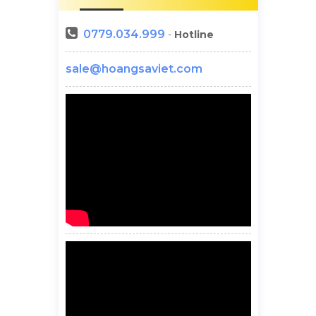
0779.034.999
-
Hotline
sale@hoangsaviet.com