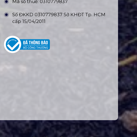
Mã số thuế: 0310779837
Số ĐKKD 0310779837 Sở KHĐT Tp. HCM
cấp 15/04/2011