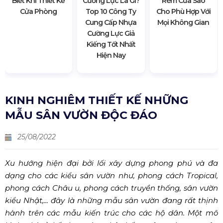
Biết Khi Thiết Kế
Cường Lực Là Gì?
Rèm Cửa Sao
Cửa Phòng
Top 10 Công Ty
Cho Phù Hợp Với
Cung Cấp Nhựa
Mọi Không Gian
Cường Lực Giả
Kiếng Tốt Nhất
Hiện Nay
KINH NGHIÊM THIẾT KẾ NHỮNG
MẪU SÂN VƯỜN ĐỘC ĐÁO
25/08/2022
Xu hướng hiện đại bởi lối xây dựng phong phú và đa
dạng cho các kiểu sân vườn như, phong cách Tropical,
phong cách Châu u, phong cách truyền thống, sân vườn
kiểu Nhật,... đây là những mẫu sân vườn đang rất thịnh
hành trên các mẫu kiến trúc cho các hộ dân. Một mô