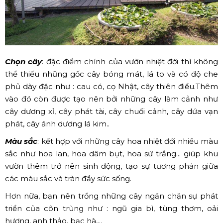
Chọn cây
: đặc điểm chính của vườn nhiệt đới thì không
thể thiếu những gốc cây bóng mát, lá to và có độ che
phủ dày đặc như : cau có, cọ Nhật, cây thiên điểu.Thêm
vào đó còn được tạo nên bởi những cây làm cảnh như
cây dương xỉ, cây phát tài, cây chuối cảnh, cây dứa vạn
phát, cây ánh dương lá kim..
Màu sắc
: kết hợp với những cây hoa nhiệt đới nhiều màu
sắc như hoa lan, hoa dâm bụt, hoa sứ trắng... giúp khu
vườn thêm trở nên sinh động, tạo sự tương phản giữa
các màu sắc và tràn đầy sức sống.
Hơn nữa, bạn nên trồng những cây ngăn chặn sự phát
triển của côn trùng như : ngũ gia bì, tùng thơm, oải
hương, anh thảo, bạc hà,...