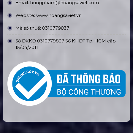
Email:
hungpham@hoangsaviet.com
Website:
www.hoangsaviet.vn
Mã số thuế: 0310779837
Số ĐKKD 0310779837 Sở KHĐT Tp. HCM cấp
15/04/2011