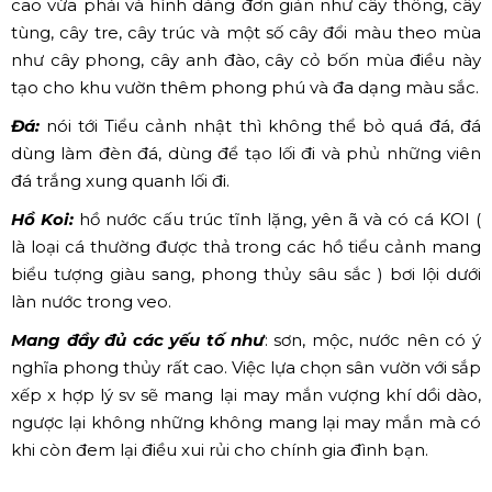
cao vừa phải và hình dáng đơn giản như cây thông, cây
tùng, cây tre, cây trúc và một số cây đổi màu theo mùa
như cây phong, cây anh đào, cây cỏ bốn mùa điều này
tạo cho khu vườn thêm phong phú và đa dạng màu sắc.
Đá:
nói tới Tiểu cảnh nhật thì không thể bỏ quá đá, đá
dùng làm đèn đá, dùng để tạo lối đi và phủ những viên
đá trắng xung quanh lối đi.
Hồ Koi:
hồ nước cấu trúc tĩnh lặng, yên ã và có cá KOI (
là loại cá thường được thả trong các hồ tiểu cảnh mang
biểu tượng giàu sang, phong thủy sâu sắc ) bơi lội dưới
làn nước trong veo.
Mang đầy đủ các yếu tố như
: sơn, mộc, nước nên có ý
nghĩa phong thủy rất cao. Việc lựa chọn sân vườn với sắp
xếp x hợp lý sv sẽ mang lại may mắn vượng khí dồi dào,
ngược lại không những không mang lại may mắn mà có
khi còn đem lại điều xui rủi cho chính gia đình bạn.