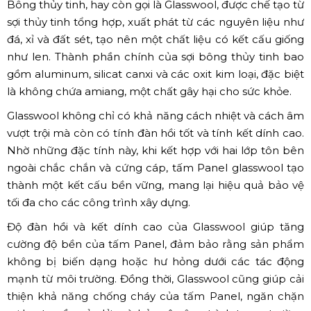
Bông thủy tinh, hay còn gọi là Glasswool, được chế tạo từ
sợi thủy tinh tổng hợp, xuất phát từ các nguyên liệu như
đá, xỉ và đất sét, tạo nên một chất liệu có kết cấu giống
như len. Thành phần chính của sợi bông thủy tinh bao
gồm aluminum, silicat canxi và các oxit kim loại, đặc biệt
là không chứa amiang, một chất gây hại cho sức khỏe.
Glasswool không chỉ có khả năng cách nhiệt và cách âm
vượt trội mà còn có tính đàn hồi tốt và tính kết dính cao.
Nhờ những đặc tính này, khi kết hợp với hai lớp tôn bên
ngoài chắc chắn và cứng cáp, tấm Panel glasswool tạo
thành một kết cấu bền vững, mang lại hiệu quả bảo vệ
tối đa cho các công trình xây dựng.
Độ đàn hồi và kết dính cao của Glasswool giúp tăng
cường độ bền của tấm Panel, đảm bảo rằng sản phẩm
không bị biến dạng hoặc hư hỏng dưới các tác động
mạnh từ môi trường. Đồng thời, Glasswool cũng giúp cải
thiện khả năng chống cháy của tấm Panel, ngăn chặn