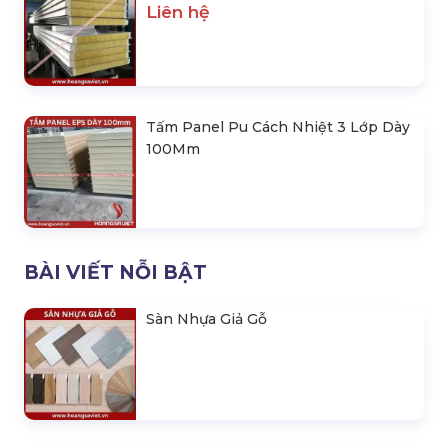
Liên hệ
Tấm Panel Pu Cách Nhiệt 3 Lớp Dày
100Mm
BÀI VIẾT NỖI BẬT
Sàn Nhựa Giả Gỗ