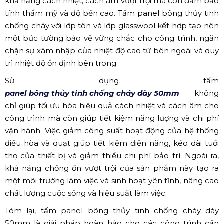
khả năng cách nhiệt, cách âm vượt trội mà còn đảm bảo
tính thẩm mỹ và độ bền cao. Tấm panel bông thủy tinh
chống cháy với lớp tôn và lớp glasswool kết hợp tạo nên
một bức tường bảo vệ vững chắc cho công trình, ngăn
chặn sự xâm nhập của nhiệt độ cao từ bên ngoài và duy
trì nhiệt độ ổn định bên trong.
Sử dụng tấm
panel bông thủy tinh chống cháy dày 50mm
không
chỉ giúp tối ưu hóa hiệu quả cách nhiệt và cách âm cho
công trình mà còn giúp tiết kiệm năng lượng và chi phí
vận hành. Việc giảm công suất hoạt động của hệ thống
điều hòa và quạt giúp tiết kiệm điện năng, kéo dài tuổi
thọ của thiết bị và giảm thiểu chi phí bảo trì. Ngoài ra,
khả năng chống ồn vượt trội của sản phẩm này tạo ra
một môi trường làm việc và sinh hoạt yên tĩnh, nâng cao
chất lượng cuộc sống và hiệu suất làm việc.
Tóm lại, tấm panel bông thủy tinh chống cháy dày
50mm là giải pháp hoàn hảo cho các công trình cần