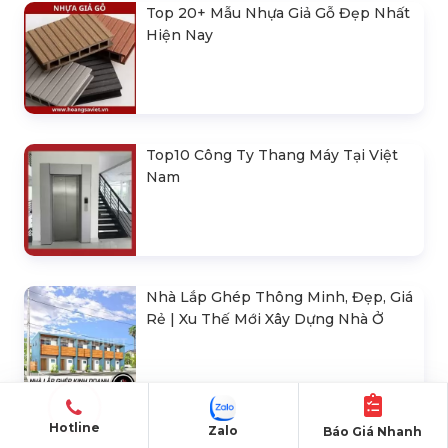
Top 20+ Mẫu Nhựa Giả Gỗ Đẹp Nhất
Hiện Nay
Top10 Công Ty Thang Máy Tại Việt
Nam
Nhà Lắp Ghép Thông Minh, Đẹp, Giá
Rẻ | Xu Thế Mới Xây Dựng Nhà Ở
Hotline
Zalo
Báo Giá Nhanh
50+ Mẫu Xe Bán Hàng Lưu Động ❤️️