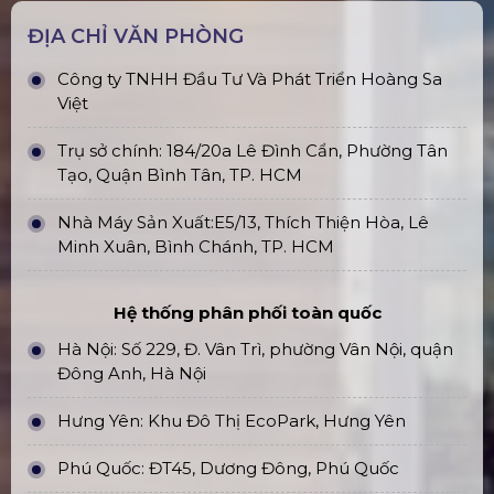
ĐỊA CHỈ VĂN PHÒNG
Công ty TNHH Đầu Tư Và Phát Triển Hoàng Sa
Việt
Trụ sở chính: 184/20a Lê Đình Cẩn, Phường Tân
Tạo, Quận Bình Tân, TP. HCM
Nhà Máy Sản Xuất:E5/13, Thích Thiện Hòa, Lê
Minh Xuân, Bình Chánh, TP. HCM
Hệ thống phân phối toàn quốc
Hà Nội: Số 229, Đ. Vân Trì, phường Vân Nội, quận
Đông Anh, Hà Nội
Hưng Yên: Khu Đô Thị EcoPark, Hưng Yên
Phú Quốc: ĐT45, Dương Đông, Phú Quốc