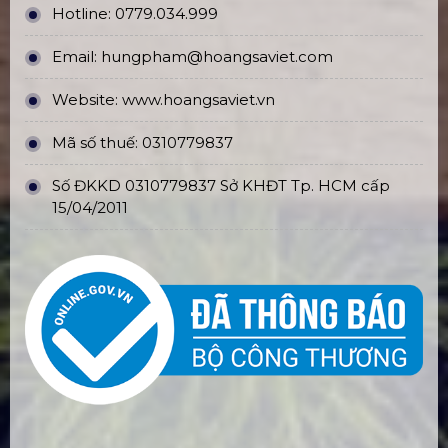
Hotline:
0779.034.999
Email:
hungpham@hoangsaviet.com
Website:
www.hoangsaviet.vn
Mã số thuế: 0310779837
Số ĐKKD 0310779837 Sở KHĐT Tp. HCM cấp
15/04/2011