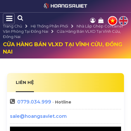
Trang Chủ
Hệ Thống Phân Phối
Nhà Lắp Ghép Container
Văn Phòng Tại Đồng Nai
Cửa Hàng Bán VLXD Tại Vĩnh Cửu,
Đồng Nai
CỬA HÀNG BÁN VLXD TẠI VĨNH CỬU, ĐỒNG
NAI
LIÊN HỆ
0779.034.999
-
Hotline
sale@hoangsaviet.com