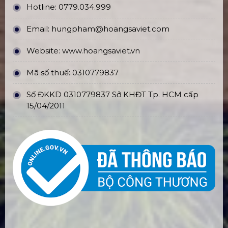
Hotline:
0779.034.999
Email:
hungpham@hoangsaviet.com
Website:
www.hoangsaviet.vn
Mã số thuế: 0310779837
Số ĐKKD 0310779837 Sở KHĐT Tp. HCM cấp
15/04/2011