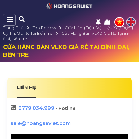
Trang Chủ
Top Review
Cửa Hàng Tiệm Vật Liệu Xây Dựng
Uy Tín, Giá Rẻ Tại Bến Tre
Cửa Hàng Bán VLXD Giá Rẻ Tại Bình
Đại, Bến Tre
CỬA HÀNG BÁN VLXD GIÁ RẺ TẠI BÌNH ĐẠI,
BẾN TRE
LIÊN HỆ
0779.034.999
-
Hotline
sale@hoangsaviet.com