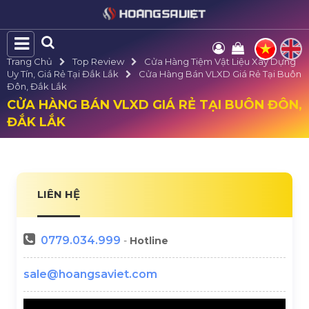
Trang Chủ
Top Review
Cửa Hàng Tiệm Vật Liệu Xây Dựng
Uy Tín, Giá Rẻ Tại Đắk Lắk
Cửa Hàng Bán VLXD Giá Rẻ Tại Buôn
Đôn, Đắk Lắk
CỬA HÀNG BÁN VLXD GIÁ RẺ TẠI BUÔN ĐÔN,
ĐẮK LẮK
LIÊN HỆ
0779.034.999
-
Hotline
sale@hoangsaviet.com