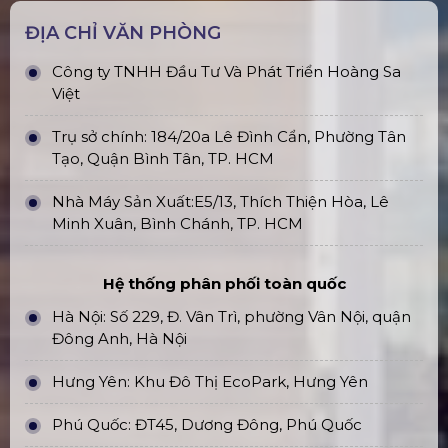
ĐỊA CHỈ VĂN PHÒNG
Công ty TNHH Đầu Tư Và Phát Triển Hoàng Sa
Việt
Trụ sở chính: 184/20a Lê Đình Cẩn, Phường Tân
Tạo, Quận Bình Tân, TP. HCM
Nhà Máy Sản Xuất:E5/13, Thích Thiện Hòa, Lê
Minh Xuân, Bình Chánh, TP. HCM
Hệ thống phân phối toàn quốc
Hà Nội: Số 229, Đ. Vân Trì, phường Vân Nội, quận
Đông Anh, Hà Nội
Hưng Yên: Khu Đô Thị EcoPark, Hưng Yên
Phú Quốc: ĐT45, Dương Đông, Phú Quốc