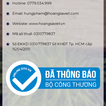
Hotline:
0779.034.999
Email:
hungpham@hoangsaviet.com
Website:
www.hoangsaviet.vn
Mã số thuế: 0310779837
Số ĐKKD 0310779837 Sở KHĐT Tp. HCM cấp
15/04/2011