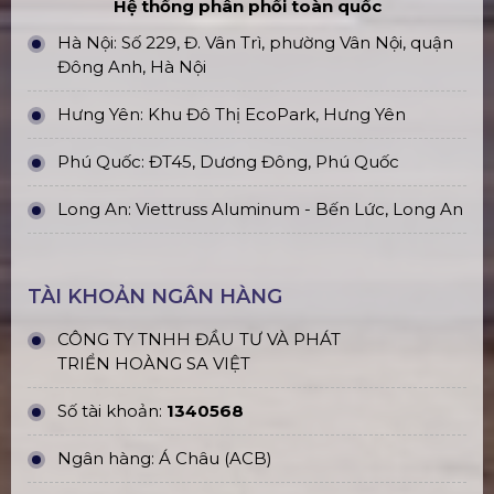
Hệ thống phân phối toàn quốc
Hà Nội: Số 229, Đ. Vân Trì, phường Vân Nội, quận
Đông Anh, Hà Nội
Hưng Yên: Khu Đô Thị EcoPark, Hưng Yên
Phú Quốc: ĐT45, Dương Đông, Phú Quốc
Long An: Viettruss Aluminum - Bến Lức, Long An
TÀI KHOẢN NGÂN HÀNG
CÔNG TY TNHH ĐẦU TƯ VÀ PHÁT
TRIỂN HOÀNG SA VIỆT
Số tài khoản:
1340568
Ngân hàng: Á Châu (ACB)