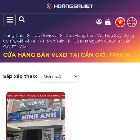
Trang Chủ
Top Review
Cửa Hàng Tiệm Vật Liệu Xây Dựng
Uy Tín, Giá Rẻ Tại TP Hồ Chí Min
Cửa Hàng Bán VLXD Tại Cần
Giờ, TPHCM
CỬA HÀNG BÁN VLXD TẠI CẦN GIỜ, TPHCM
Sắp xếp theo: