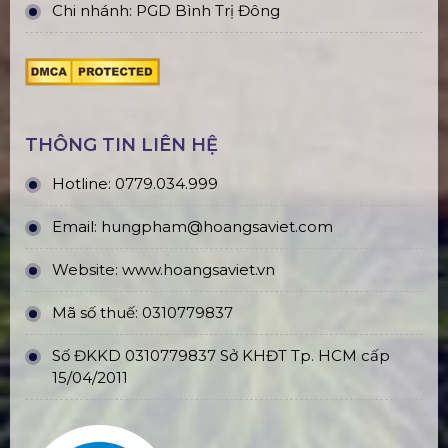
Chi nhánh: PGD Bình Trị Đông
THÔNG TIN LIÊN HỆ
Hotline:
0779.034.999
Email:
hungpham@hoangsaviet.com
Website:
www.hoangsaviet.vn
Mã số thuế: 0310779837
Số ĐKKD 0310779837 Sở KHĐT Tp. HCM cấp
15/04/2011