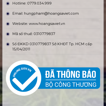
Hotline:
0779.034.999
Email:
hungpham@hoangsaviet.com
Website:
www.hoangsaviet.vn
Mã số thuế: 0310779837
Số ĐKKD 0310779837 Sở KHĐT Tp. HCM cấp
15/04/2011