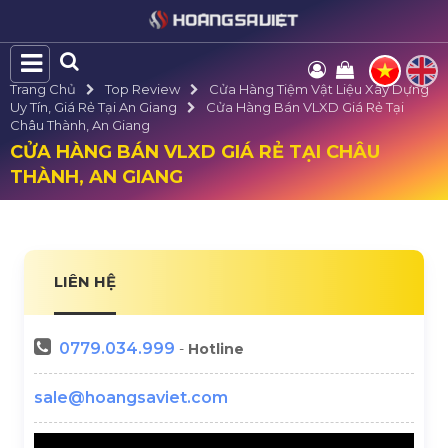
Trang Chủ
Top Review
Cửa Hàng Tiệm Vật Liệu Xây Dựng
Uy Tín, Giá Rẻ Tại An Giang
Cửa Hàng Bán VLXD Giá Rẻ Tại
Châu Thành, An Giang
CỬA HÀNG BÁN VLXD GIÁ RẺ TẠI CHÂU
THÀNH, AN GIANG
LIÊN HỆ
0779.034.999
-
Hotline
sale@hoangsaviet.com