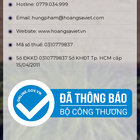
Hotline:
0779.034.999
Email:
hungpham@hoangsaviet.com
Website:
www.hoangsaviet.vn
Mã số thuế: 0310779837
Số ĐKKD 0310779837 Sở KHĐT Tp. HCM cấp
15/04/2011