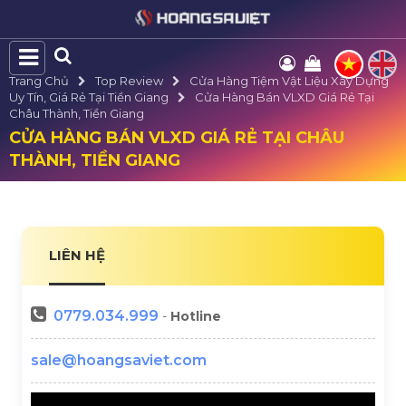
Trang Chủ
Top Review
Cửa Hàng Tiệm Vật Liệu Xây Dựng
Uy Tín, Giá Rẻ Tại Tiền Giang
Cửa Hàng Bán VLXD Giá Rẻ Tại
Châu Thành, Tiền Giang
CỬA HÀNG BÁN VLXD GIÁ RẺ TẠI CHÂU
THÀNH, TIỀN GIANG
LIÊN HỆ
0779.034.999
-
Hotline
sale@hoangsaviet.com