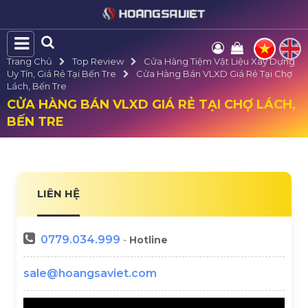
Trang Chủ
Top Review
Cửa Hàng Tiệm Vật Liệu Xây Dựng
Uy Tín, Giá Rẻ Tại Bến Tre
Cửa Hàng Bán VLXD Giá Rẻ Tại Chợ
Lách, Bến Tre
CỬA HÀNG BÁN VLXD GIÁ RẺ TẠI CHỢ LÁCH,
BẾN TRE
LIÊN HỆ
0779.034.999
-
Hotline
sale@hoangsaviet.com