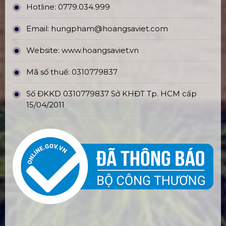
Hotline:
0779.034.999
Email:
hungpham@hoangsaviet.com
Website:
www.hoangsaviet.vn
Mã số thuế: 0310779837
Số ĐKKD 0310779837 Sở KHĐT Tp. HCM cấp
15/04/2011