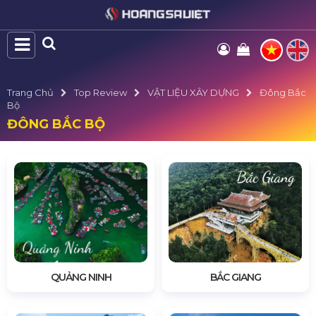
Trang Chủ
Top Review
VẬT LIỆU XÂY DỰNG
Đông Bắc
Bộ
ĐÔNG BẮC BỘ
QUẢNG NINH
BẮC GIANG