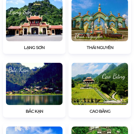
LẠNG SƠN
THÁI NGUYÊN
BẮC KẠN
CAO BẰNG