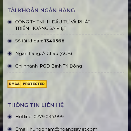
TÀI KHOẢN NGÂN HÀNG
CÔNG TY TNHH ĐẦU TƯ VÀ PHÁT
TRIỂN HOÀNG SA VIỆT
Số tài khoản:
1340568
Ngân hàng: Á Châu (ACB)
Chi nhánh: PGD Bình Trị Đông
THÔNG TIN LIÊN HỆ
Hotline:
0779.034.999
Email:
hungpham@hoangsaviet.com