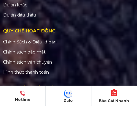
Dự án khác
Dự án đấu thầu
QUY CHẾ HOẠT ĐỘNG
Chính Sách & Điều khoản
Chính sách bảo mật
Chính sách vận chuyển
Hình thức thanh toán
CHĂM SÓC KHÁCH HÀNG
Quy định bảo hành
Hotline
Zalo
Báo Giá Nhanh
Chính sách bán hàng
Tra cứu đơn hàng
Hướng dẫn đăng ký