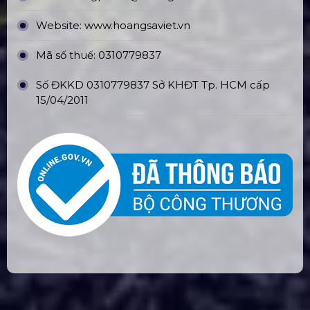
Website:
www.hoangsaviet.vn
Mã số thuế: 0310779837
Số ĐKKD 0310779837 Sở KHĐT Tp. HCM cấp
15/04/2011