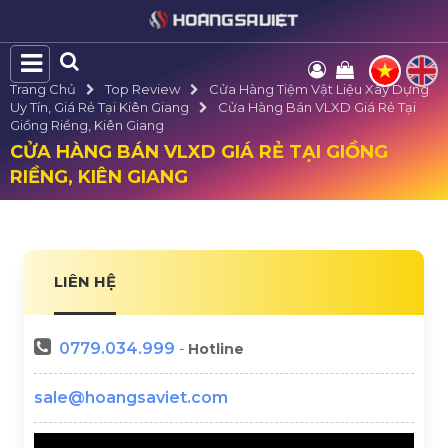
Trang Chủ
Top Review
Cửa Hàng Tiệm Vật Liệu Xây Dựng
Uy Tín, Giá Rẻ Tại Kiên Giang
Cửa Hàng Bán VLXD Giá Rẻ Tại
Giồng Riềng, Kiên Giang
CỬA HÀNG BÁN VLXD GIÁ RẺ TẠI GIỒNG
RIỀNG, KIÊN GIANG
LIÊN HỆ
0779.034.999
-
Hotline
sale@hoangsaviet.com