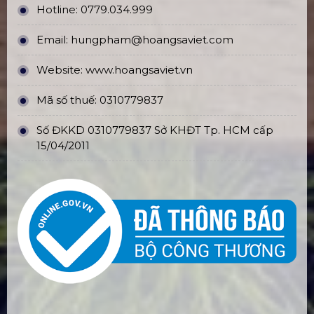
Hotline:
0779.034.999
Email:
hungpham@hoangsaviet.com
Website:
www.hoangsaviet.vn
Mã số thuế: 0310779837
Số ĐKKD 0310779837 Sở KHĐT Tp. HCM cấp
15/04/2011