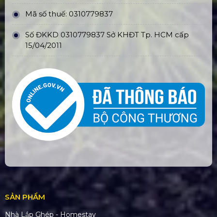
Mã số thuế: 0310779837
Số ĐKKD 0310779837 Sở KHĐT Tp. HCM cấp
15/04/2011
SẢN PHẨM
Nhà Lắp Ghép - Homestay