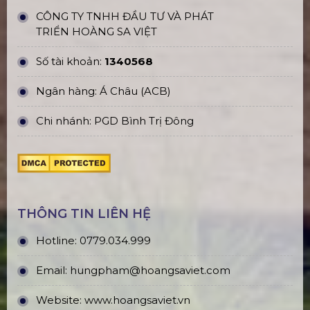
CÔNG TY TNHH ĐẦU TƯ VÀ PHÁT
TRIỂN HOÀNG SA VIỆT
Số tài khoản:
1340568
Ngân hàng: Á Châu (ACB)
Chi nhánh: PGD Bình Trị Đông
THÔNG TIN LIÊN HỆ
Hotline:
0779.034.999
Email:
hungpham@hoangsaviet.com
Website:
www.hoangsaviet.vn