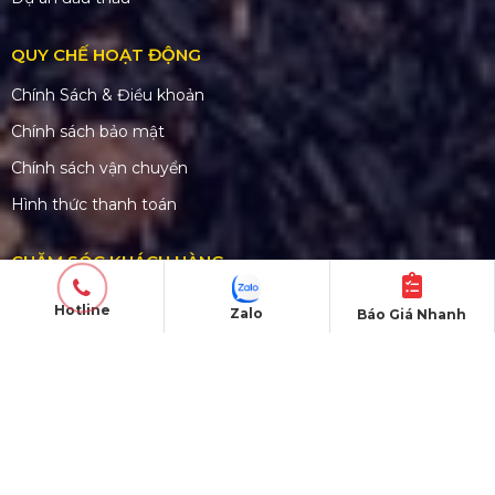
QUY CHẾ HOẠT ĐỘNG
Chính Sách & Điều khoản
Chính sách bảo mật
Chính sách vận chuyển
Hình thức thanh toán
CHĂM SÓC KHÁCH HÀNG
Quy định bảo hành
Hotline
Zalo
Báo Giá Nhanh
Chính sách bán hàng
Tra cứu đơn hàng
Hướng dẫn đăng ký
Liên hệ