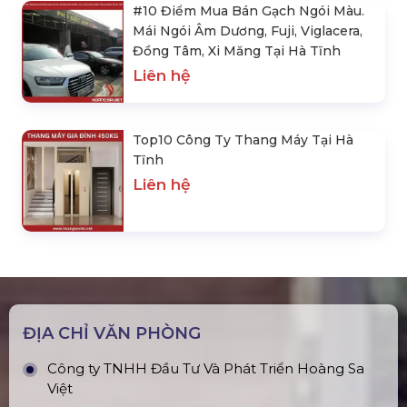
#10 Điểm Mua Bán Gạch Ngói Màu.
Mái Ngói Âm Dương, Fuji, Viglacera,
Đồng Tâm, Xi Măng Tại Hà Tĩnh
Liên hệ
Top10 Công Ty Thang Máy Tại Hà
Tĩnh
Liên hệ
ĐỊA CHỈ VĂN PHÒNG
Công ty TNHH Đầu Tư Và Phát Triển Hoàng Sa
Việt