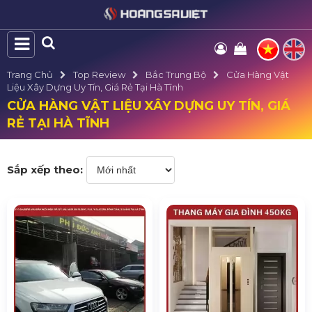
Trang Chủ
Top Review
Bắc Trung Bộ
Cửa Hàng Vật
Liệu Xây Dựng Uy Tín, Giá Rẻ Tại Hà Tĩnh
CỬA HÀNG VẬT LIỆU XÂY DỰNG UY TÍN, GIÁ
RẺ TẠI HÀ TĨNH
Sắp xếp theo: