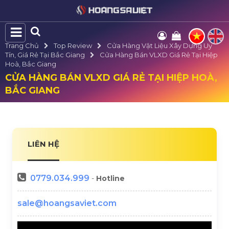
Trang Chủ
Top Review
Cửa Hàng Vật Liệu Xây Dựng Uy
Tín, Giá Rẻ Tại Bắc Giang
Cửa Hàng Bán VLXD Giá Rẻ Tại Hiệp
Hoà, Bắc Giang
CỬA HÀNG BÁN VLXD GIÁ RẺ TẠI HIỆP HOÀ,
BẮC GIANG
LIÊN HỆ
0779.034.999
-
Hotline
sale@hoangsaviet.com