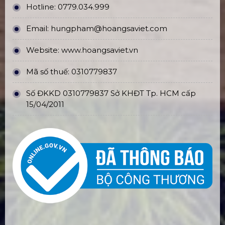
Hotline:
0779.034.999
Email:
hungpham@hoangsaviet.com
Website:
www.hoangsaviet.vn
Mã số thuế: 0310779837
Số ĐKKD 0310779837 Sở KHĐT Tp. HCM cấp
15/04/2011