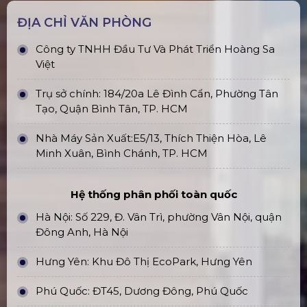
ĐỊA CHỈ VĂN PHÒNG
Công ty TNHH Đầu Tư Và Phát Triển Hoàng Sa
Việt
Trụ sở chính: 184/20a Lê Đình Cẩn, Phường Tân
Tạo, Quận Bình Tân, TP. HCM
Nhà Máy Sản Xuất:E5/13, Thích Thiện Hòa, Lê
Minh Xuân, Bình Chánh, TP. HCM
Hệ thống phân phối toàn quốc
Hà Nội: Số 229, Đ. Vân Trì, phường Vân Nội, quận
Đông Anh, Hà Nội
Hưng Yên: Khu Đô Thị EcoPark, Hưng Yên
Phú Quốc: ĐT45, Dương Đông, Phú Quốc