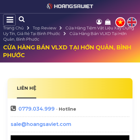
Trang Chủ
Top Review
Cửa Hàng Tiệm Vật Liệu Xây Dựng
Uy Tín, Giá Rẻ Tại Bình Phước
Cửa Hàng Bán VLXD Tại Hớn
Quản, Bình Phước
CỬA HÀNG BÁN VLXD TẠI HỚN QUẢN, BÌNH
PHƯỚC
LIÊN HỆ
0779.034.999
-
Hotline
sale@hoangsaviet.com