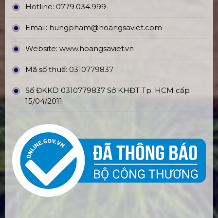
Hotline:
0779.034.999
Email:
hungpham@hoangsaviet.com
Website:
www.hoangsaviet.vn
Mã số thuế: 0310779837
Số ĐKKD 0310779837 Sở KHĐT Tp. HCM cấp
15/04/2011