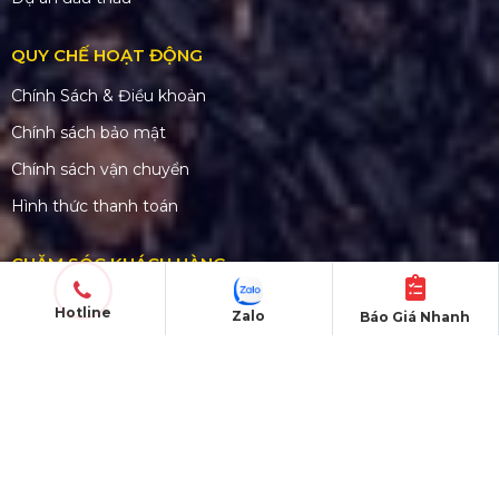
QUY CHẾ HOẠT ĐỘNG
Chính Sách & Điều khoản
Chính sách bảo mật
Chính sách vận chuyển
Hình thức thanh toán
CHĂM SÓC KHÁCH HÀNG
Quy định bảo hành
Hotline
Zalo
Báo Giá Nhanh
Chính sách bán hàng
Tra cứu đơn hàng
Hướng dẫn đăng ký
Liên hệ