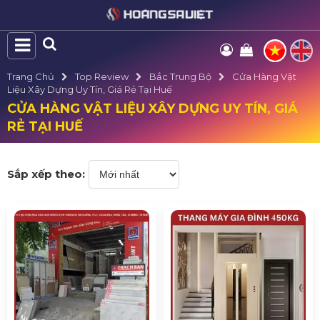
Trang Chủ
Top Review
Bắc Trung Bộ
Cửa Hàng Vật
Liệu Xây Dựng Uy Tín, Giá Rẻ Tại Huế
CỬA HÀNG VẬT LIỆU XÂY DỰNG UY TÍN, GIÁ
RẺ TẠI HUẾ
Sắp xếp theo: