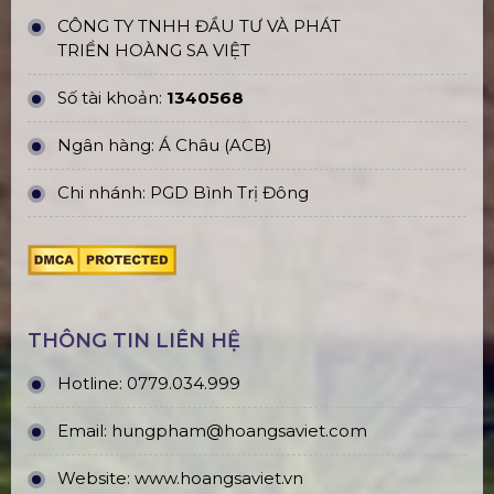
CÔNG TY TNHH ĐẦU TƯ VÀ PHÁT
TRIỂN HOÀNG SA VIỆT
Số tài khoản:
1340568
Ngân hàng: Á Châu (ACB)
Chi nhánh: PGD Bình Trị Đông
THÔNG TIN LIÊN HỆ
Hotline:
0779.034.999
Email:
hungpham@hoangsaviet.com
Website:
www.hoangsaviet.vn