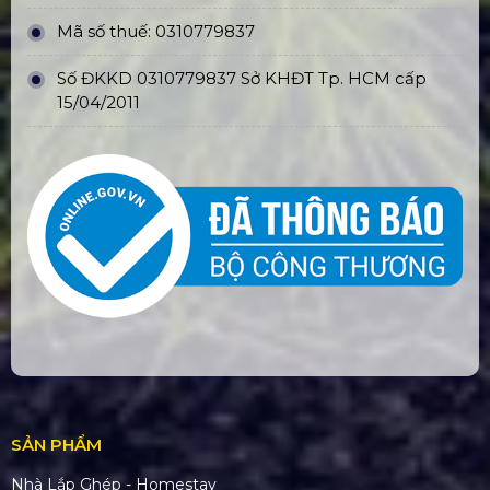
Mã số thuế: 0310779837
Số ĐKKD 0310779837 Sở KHĐT Tp. HCM cấp
15/04/2011
SẢN PHẨM
Nhà Lắp Ghép - Homestay