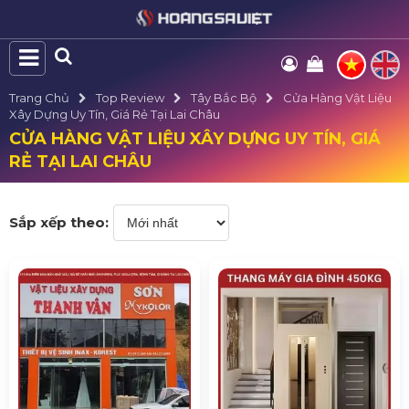
Trang Chủ
Top Review
Tây Bắc Bộ
Cửa Hàng Vật Liệu
Xây Dựng Uy Tín, Giá Rẻ Tại Lai Châu
CỬA HÀNG VẬT LIỆU XÂY DỰNG UY TÍN, GIÁ
RẺ TẠI LAI CHÂU
Sắp xếp theo: