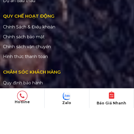
Dự án đấu thầu
QUY CHẾ HOẠT ĐỘNG
Chính Sách & Điều khoản
Chính sách bảo mật
Chính sách vận chuyển
Hình thức thanh toán
CHĂM SÓC KHÁCH HÀNG
Quy định bảo hành
Chính sách bán hàng
Hotline
Tra cứu đơn hàng
Zalo
Báo Giá Nhanh
Hướng dẫn đăng ký
Liên hệ