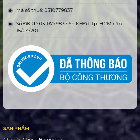
Mã số thuế: 0310779837
Số ĐKKD 0310779837 Sở KHĐT Tp. HCM cấp
15/04/2011
SẢN PHẨM
Nhà Lắp Ghép - Homestay