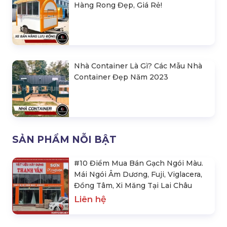
Hàng Rong Đẹp, Giá Rẻ!
Nhà Container Là Gì? Các Mẫu Nhà
Container Đẹp Năm 2023
SẢN PHẨM NỖI BẬT
#10 Điểm Mua Bán Gạch Ngói Màu.
Mái Ngói Âm Dương, Fuji, Viglacera,
Đồng Tâm, Xi Măng Tại Lai Châu
Liên hệ