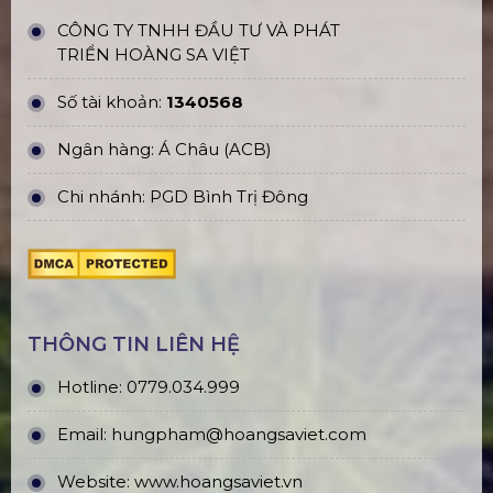
CÔNG TY TNHH ĐẦU TƯ VÀ PHÁT
TRIỂN HOÀNG SA VIỆT
Số tài khoản:
1340568
Ngân hàng: Á Châu (ACB)
Chi nhánh: PGD Bình Trị Đông
THÔNG TIN LIÊN HỆ
Hotline:
0779.034.999
Email:
hungpham@hoangsaviet.com
Website:
www.hoangsaviet.vn