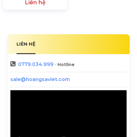
Liên hệ
LIÊN HỆ
0779.034.999
-
Hotline
sale@hoangsaviet.com