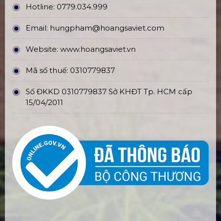
Hotline:
0779.034.999
Email:
hungpham@hoangsaviet.com
Website:
www.hoangsaviet.vn
Mã số thuế: 0310779837
Số ĐKKD 0310779837 Sở KHĐT Tp. HCM cấp
15/04/2011