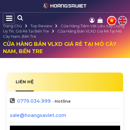
Trang Chủ
Top Review
Cửa Hàng Tiệm Vật Liệu Xây Dựng
Uy Tín, Giá Rẻ Tại Bến Tre
Cửa Hàng Bán VLXD Giá Rẻ Tại Mỏ
Cày Nam, Bến Tre
CỬA HÀNG BÁN VLXD GIÁ RẺ TẠI MỎ CÀY
NAM, BẾN TRE
LIÊN HỆ
0779.034.999
-
Hotline
sale@hoangsaviet.com