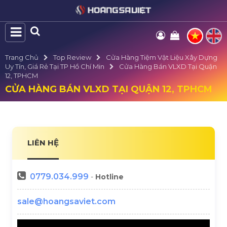
Trang Chủ
Top Review
Cửa Hàng Tiệm Vật Liệu Xây Dựng
Uy Tín, Giá Rẻ Tại TP Hồ Chí Min
Cửa Hàng Bán VLXD Tại Quận
12, TPHCM
CỬA HÀNG BÁN VLXD TẠI QUẬN 12, TPHCM
LIÊN HỆ
0779.034.999
-
Hotline
sale@hoangsaviet.com