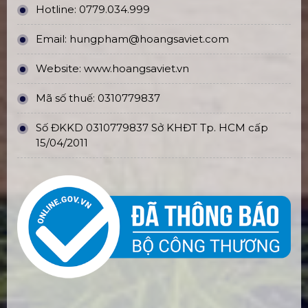
Hotline:
0779.034.999
Email:
hungpham@hoangsaviet.com
Website:
www.hoangsaviet.vn
Mã số thuế: 0310779837
Số ĐKKD 0310779837 Sở KHĐT Tp. HCM cấp
15/04/2011