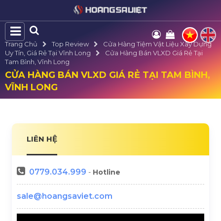
Trang Chủ
Top Review
Cửa Hàng Tiệm Vật Liệu Xây Dựng
Uy Tín, Giá Rẻ Tại Vĩnh Long
Cửa Hàng Bán VLXD Giá Rẻ Tại
Tam Bình, Vĩnh Long
CỬA HÀNG BÁN VLXD GIÁ RẺ TẠI TAM BÌNH,
VĨNH LONG
LIÊN HỆ
0779.034.999
-
Hotline
sale@hoangsaviet.com