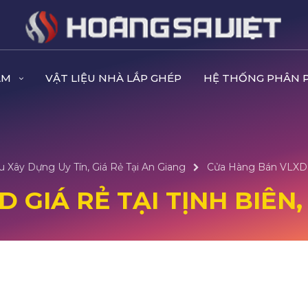
ẨM
VẬT LIỆU NHÀ LẮP GHÉP
HỆ THỐNG PHÂN 
 Xây Dựng Uy Tín, Giá Rẻ Tại An Giang
Cửa Hàng Bán VLXD G
 GIÁ RẺ TẠI TỊNH BIÊN,