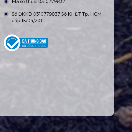
Mã số thuế: 0310779837
Số ĐKKD 0310779837 Sở KHĐT Tp. HCM
cấp 15/04/2011