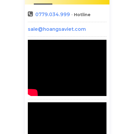
0779.034.999
-
Hotline
sale@hoangsaviet.com