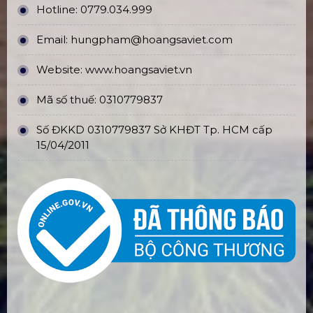
Hotline:
0779.034.999
Email:
hungpham@hoangsaviet.com
Website:
www.hoangsaviet.vn
Mã số thuế: 0310779837
Số ĐKKD 0310779837 Sở KHĐT Tp. HCM cấp
15/04/2011