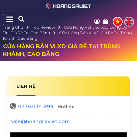
Trang Chủ
Top Review
Cửa Hàng Vật Liệu Xây Dựng Uy
Tín, Giá Rẻ Tại Cao Bằng
Cửa Hàng Bán VLXD Giá Rẻ Tại Trùng
Khánh, Cao Bằng
CỬA HÀNG BÁN VLXD GIÁ RẺ TẠI TRÙNG
KHÁNH, CAO BẰNG
LIÊN HỆ
0779.034.999
-
Hotline
sale@hoangsaviet.com