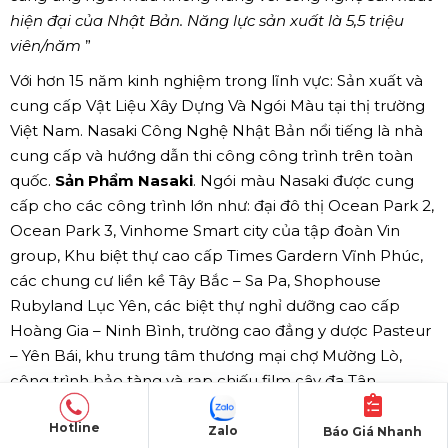
hiện đại của Nhật Bản. Năng lực sản xuất là 5,5 triệu
viên/năm
Với hơn 15 năm kinh nghiệm trong lĩnh vực: Sản xuất và
cung cấp Vật Liệu Xây Dựng Và Ngói Màu tại thị trường
Việt Nam. Nasaki Công Nghệ Nhật Bản nổi tiếng là nhà
cung cấp và hướng dẫn thi công công trình trên toàn
quốc.
Sản Phẩm Nasaki
. Ngói màu Nasaki được cung
cấp cho các công trình lớn như: đại đô thị Ocean Park 2,
Ocean Park 3, Vinhome Smart city của tập đoàn Vin
group, Khu biệt thự cao cấp Times Gardern Vĩnh Phúc,
các chung cư liền kề Tây Bắc – Sa Pa, Shophouse
Rubyland Lục Yên, các biệt thự nghỉ dưỡng cao cấp
Hoàng Gia – Ninh Bình, trường cao đẳng y dược Pasteur
– Yên Bái, khu trung tâm thương mại chợ Mường Lò,
công trình bảo tàng và rạp chiếu film cây đa Tân
Trào...vv. Đặc biệt, Công ty chúng tôi đã xuất khẩu ngói
Hotline
sang thị trường Malaysia là thị trường vật liệu xây dựng
Zalo
Báo Giá Nhanh