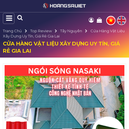
Trang Chủ
Top Review
Tây Nguyên
Cửa Hàng Vật Liệu
Xây Dựng Uy Tín, Giá Rẻ Gia Lai
CỬA HÀNG VẬT LIỆU XÂY DỰNG UY TÍN, GIÁ
RẺ GIA LAI