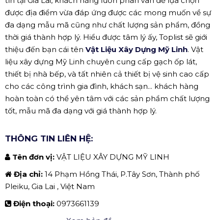
tín tại Gia Lai, khách hàng luôn phân vân để lựa chọn
được địa điểm vừa đáp ứng được các mong muốn về sự
đa dạng mẫu mã cũng như chất lượng sản phẩm, đồng
thời giá thành hợp lý. Hiểu được tâm lý ấy, Toplist sẽ giới
thiệu đến bạn cái tên
Vật Liệu Xây Dựng Mỹ Linh
. Vật
liệu xây dựng Mỹ Linh chuyên cung cấp gạch ốp lát,
thiết bị nhà bếp, và tất nhiên cả thiết bị vệ sinh cao cấp
cho các công trình gia đình, khách sạn... khách hàng
hoàn toàn có thể yên tâm với các sản phẩm chất lượng
tốt, mẫu mã đa dạng với giá thành hợp lý.
THÔNG TIN LIÊN HỆ:
Tên đơn vị:
VẬT LIỆU XÂY DỰNG MỸ LINH
Địa chỉ:
14 Phạm Hồng Thái, P.Tây Sơn, Thành phố
Pleiku, Gia Lai , Việt Nam
Điện thoại:
0973661139