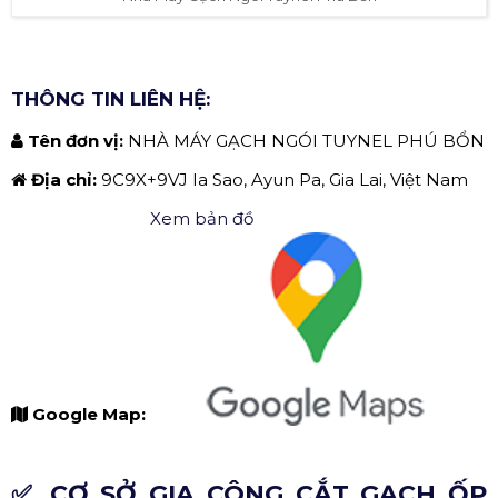
THÔNG TIN LIÊN HỆ:
Tên đơn vị:
NHÀ MÁY GẠCH NGÓI TUYNEL PHÚ BỔN
Địa chỉ:
9C9X+9VJ Ia Sao, Ayun Pa, Gia Lai, Việt Nam
Xem bản đồ
Google Map:
✅ CƠ SỞ GIA CÔNG CẮT GẠCH ỐP