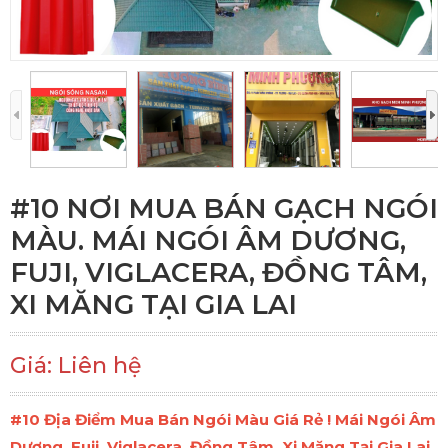
#10 NƠI MUA BÁN GẠCH NGÓI
MÀU. MÁI NGÓI ÂM DƯƠNG,
FUJI, VIGLACERA, ĐỒNG TÂM,
XI MĂNG TẠI GIA LAI
Giá: Liên hệ
#10 Địa Điểm Mua Bán Ngói Màu Giá Rẻ ! Mái Ngói Âm
Dương, Fuji, Viglacera, Đồng Tâm, Xi Măng Tại Gia Lai