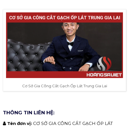
Cơ Sở Gia Công Cắt Gạch Ốp Lát Trung Gia Lai
THÔNG TIN LIÊN HỆ:
Tên đơn vị:
CƠ SỞ GIA CÔNG CẮT GẠCH ỐP LÁT