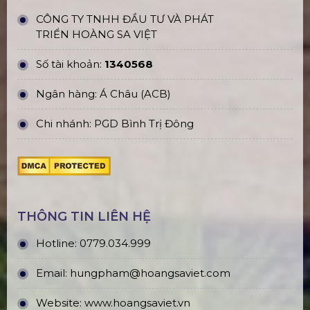
CÔNG TY TNHH ĐẦU TƯ VÀ PHÁT
TRIỂN HOÀNG SA VIỆT
Số tài khoản:
1340568
Ngân hàng: Á Châu (ACB)
Chi nhánh: PGD Bình Trị Đông
THÔNG TIN LIÊN HỆ
Hotline:
0779.034.999
Email:
hungpham@hoangsaviet.com
Website:
www.hoangsaviet.vn