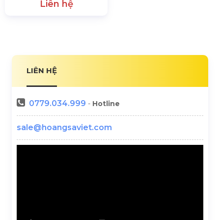
Liên hệ
LIÊN HỆ
0779.034.999
-
Hotline
sale@hoangsaviet.com