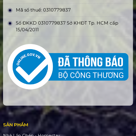
Mã số thuế: 0310779837
Số ĐKKD 0310779837 Sở KHĐT Tp. HCM cấp
15/04/2011
SẢN PHẨM
Nhà Lắp Ghép - Homestay