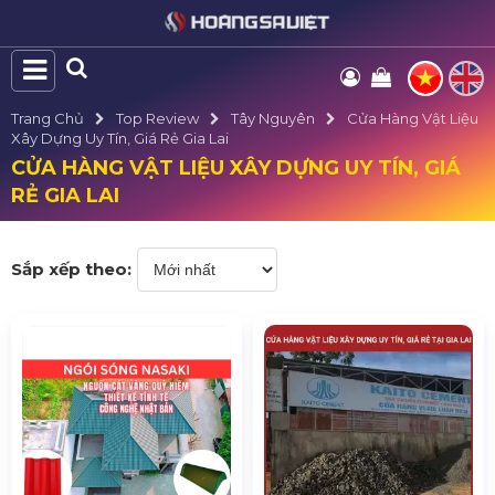
Trang Chủ
Top Review
Tây Nguyên
Cửa Hàng Vật Liệu
Xây Dựng Uy Tín, Giá Rẻ Gia Lai
CỬA HÀNG VẬT LIỆU XÂY DỰNG UY TÍN, GIÁ
RẺ GIA LAI
Sắp xếp theo: