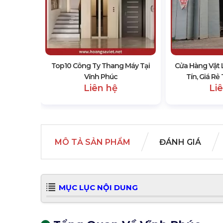
 Dựng Uy
 Phúc
Top10 Công Ty Thang Máy Tại
Cửa Hàng Vật 
Vĩnh Phúc
Tín, Giá Rẻ
Liên hệ
Li
MÔ TẢ SẢN PHẨM
ĐÁNH GIÁ
MỤC LỤC NỘI DUNG