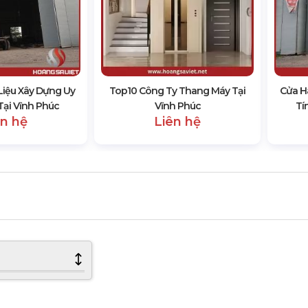
Liệu Xây Dựng Uy
Top10 Công Ty Thang Máy Tại
Cửa H
 Tại Vĩnh Phúc
Vĩnh Phúc
Tí
ên hệ
Liên hệ