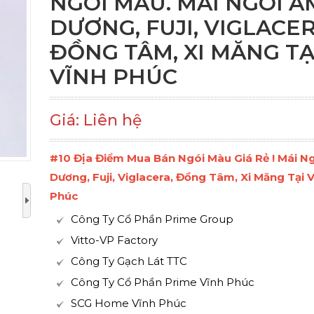
NGÓI MÀU. MÁI NGÓI Â
DƯƠNG, FUJI, VIGLACER
ĐỒNG TÂM, XI MĂNG TẠ
VĨNH PHÚC
Giá: Liên hệ
#10 Địa Điểm Mua Bán Ngói Màu Giá Rẻ ! Mái N
Dương, Fuji, Viglacera, Đồng Tâm, Xi Măng Tại 
Phúc
Công Ty Cổ Phần Prime Group
Vitto-VP Factory
Công Ty Gạch Lát TTC
Công Ty Cổ Phần Prime Vĩnh Phúc
SCG Home Vĩnh Phúc