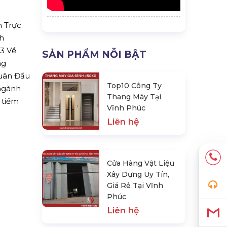
n Trực
nh
3 Về
SẢN PHẨM NỖI BẬT
ng
Quân Đầu
Top10 Công Ty
 ngành
Thang Máy Tại
ó tiềm
Vĩnh Phúc
Liên hệ
Cửa Hàng Vật Liệu
Xây Dựng Uy Tín,
Giá Rẻ Tại Vĩnh
Phúc
Liên hệ