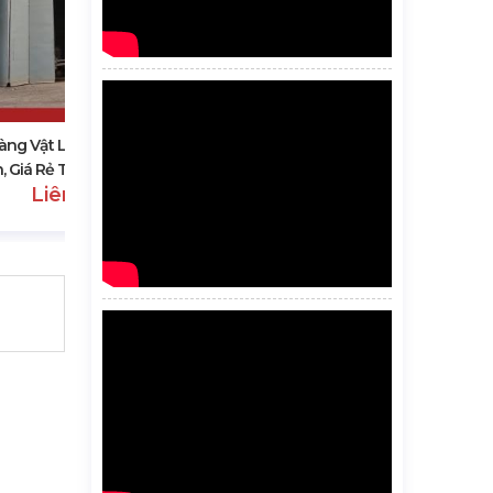
Top10 Công Ty Thang Máy Tại
Vĩnh Phúc
Liên hệ
àng Vật Liệu Xây Dựng Uy
n, Giá Rẻ Tại Vĩnh Phúc
Liên hệ