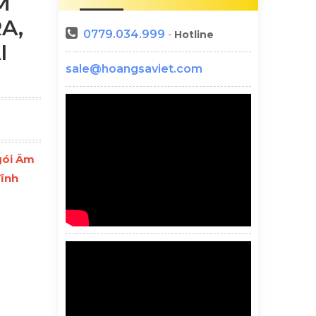
M
A,
0779.034.999
-
Hotline
I
sale@hoangsaviet.com
gói Âm
Vĩnh