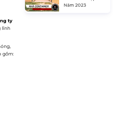
Năm 2023
ng ty
 lĩnh
Sóng,
o gồm: