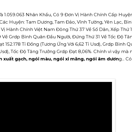
 Và 1.059.063 Nhân Khẩu, Có 9 Đơn Vị Hành Chính Cấp Huyệ
; Các Huyện: Tam Dương, Tam Đảo, Vĩnh Tường, Yên Lạc, Bì
 Vị Hành Chính Việt Nam Đông Thứ 37 Về Số Dân, Xếp Thứ 1
9 Về Grdp Bình Quân Đầu Người, Đứng Thứ 31 Về Tốc Độ Tă
ạt 152.178 Tỉ Đồng (Tương Ứng Với 6,62 Tỉ Usd), Grdp Bình 
Usd), Tốc Độ Tăng Trưởng Grdp Đạt 8,06%. Chính vì vậy mà
n xuất gạch, ngói màu, ngói xi măng, ngói âm dươn
g... C