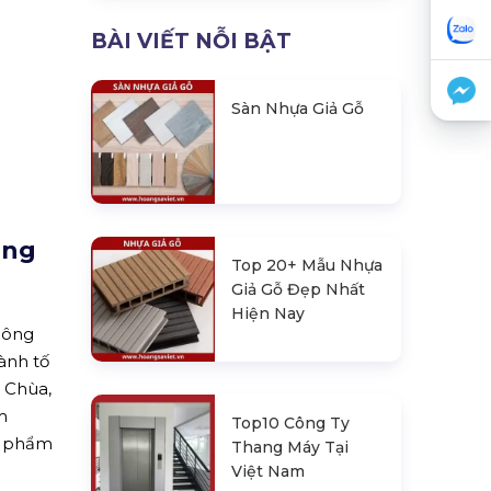
BÀI VIẾT NỖI BẬT
Sàn Nhựa Giả Gỗ
ăng
Top 20+ Mẫu Nhựa
Giả Gỗ Đẹp Nhất
Hiện Nay
công
ành tố
h Chùa,
m
Top10 Công Ty
n phẩm
Thang Máy Tại
Việt Nam