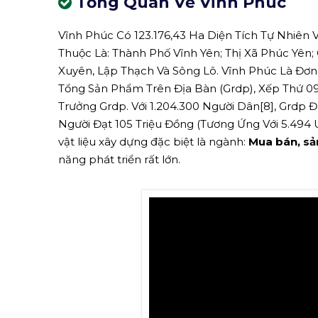
Tổng Quan Về Vĩnh Phúc
Vĩnh Phúc Có 123.176,43 Ha Diện Tích Tự Nhiên
Thuộc Là: Thành Phố Vĩnh Yên; Thị Xã Phúc Yên
Xuyên, Lập Thạch Và Sông Lô. Vĩnh Phúc Là Đơn
Tổng Sản Phẩm Trên Địa Bàn (Grdp), Xếp Thứ 0
Trưởng Grdp. Với 1.204.300 Người Dân[8], Grdp Đ
Người Đạt 105 Triệu Đồng (Tương Ứng Với 5.494 
vật liệu xây dựng đặc biệt là ngành:
Mua bán, sả
năng phát triển rất lớn.