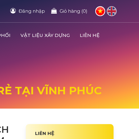
Đăng nhập
Giỏ hàng (0)
PHỐI
VẬT LIỆU XÂY DỰNG
LIÊN HỆ
RẺ TẠI VĨNH PHÚC
CH
LIÊN HỆ