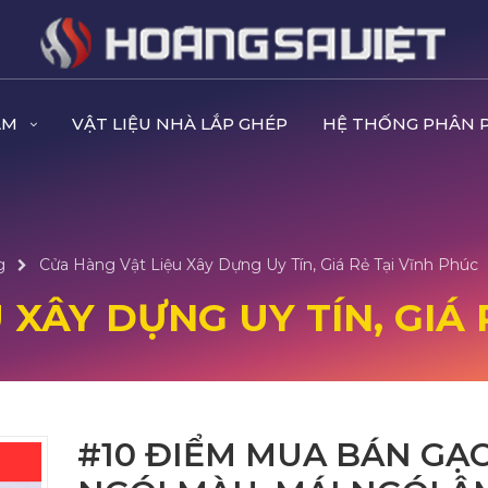
ẨM
VẬT LIỆU NHÀ LẮP GHÉP
HỆ THỐNG PHÂN 
g
Cửa Hàng Vật Liệu Xây Dựng Uy Tín, Giá Rẻ Tại Vĩnh Phúc
 XÂY DỰNG UY TÍN, GIÁ 
#10 ĐIỂM MUA BÁN GẠ