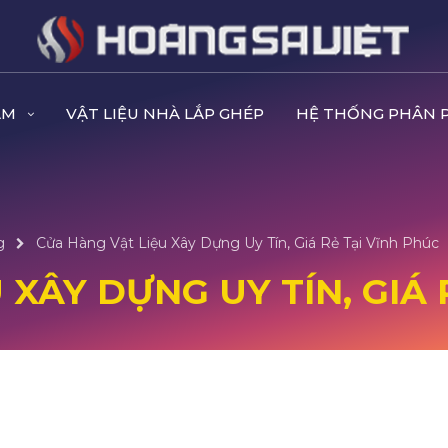
ẨM
VẬT LIỆU NHÀ LẮP GHÉP
HỆ THỐNG PHÂN 
g
Cửa Hàng Vật Liệu Xây Dựng Uy Tín, Giá Rẻ Tại Vĩnh Phúc
 XÂY DỰNG UY TÍN, GIÁ 