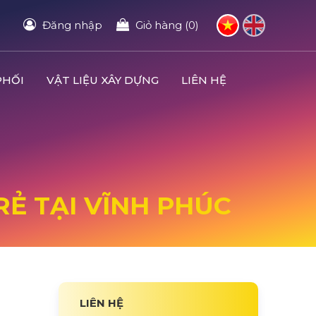
Đăng nhập
Giỏ hàng (0)
PHỐI
VẬT LIỆU XÂY DỰNG
LIÊN HỆ
RẺ TẠI VĨNH PHÚC
LIÊN HỆ