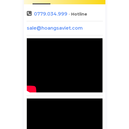
0779.034.999
-
Hotline
sale@hoangsaviet.com